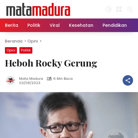
Langsung
ke
konten
Berita
Politik
Viral
Kesehatan
Pendidikan
Beranda
Opini
Opini
Politik
Heboh Rocky Gerung
Mata Madura
6 Min Baca
03/08/2023