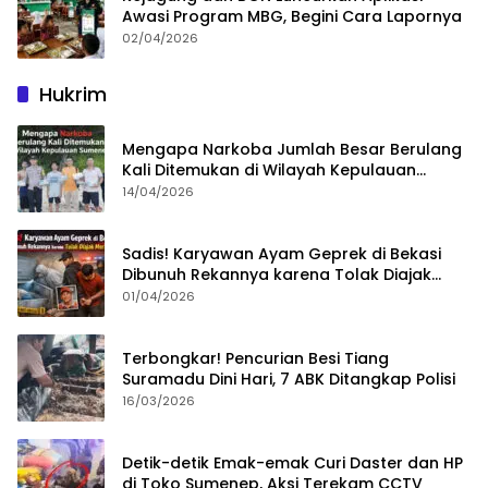
Awasi Program MBG, Begini Cara Lapornya
02/04/2026
Hukrim
Mengapa Narkoba Jumlah Besar Berulang
Kali Ditemukan di Wilayah Kepulauan
Sumenep?
14/04/2026
Sadis! Karyawan Ayam Geprek di Bekasi
Dibunuh Rekannya karena Tolak Diajak
Merampok Majikan
01/04/2026
Terbongkar! Pencurian Besi Tiang
Suramadu Dini Hari, 7 ABK Ditangkap Polisi
16/03/2026
Detik-detik Emak-emak Curi Daster dan HP
di Toko Sumenep, Aksi Terekam CCTV