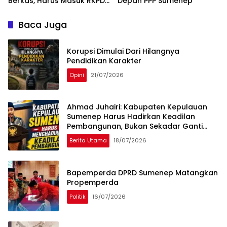
Berkas, Harus Masuk RKPD
Depan PPP Sumenep
dan APBD
Baca Juga
Korupsi Dimulai Dari Hilangnya
Pendidikan Karakter
Opini
21/07/2026
Ahmad Juhairi: Kabupaten Kepulauan
Sumenep Harus Hadirkan Keadilan
Pembangunan, Bukan Sekadar Ganti
Nama
Berita Utama
18/07/2026
Bapemperda DPRD Sumenep Matangkan
Propemperda
Politik
16/07/2026