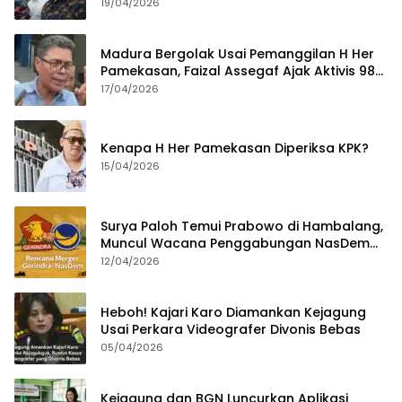
Tahun
19/04/2026
Madura Bergolak Usai Pemanggilan H Her
Pamekasan, Faizal Assegaf Ajak Aktivis 98
Bongkar Permainan KPK
17/04/2026
Kenapa H Her Pamekasan Diperiksa KPK?
15/04/2026
Surya Paloh Temui Prabowo di Hambalang,
Muncul Wacana Penggabungan NasDem
dan Gerindra
12/04/2026
Heboh! Kajari Karo Diamankan Kejagung
Usai Perkara Videografer Divonis Bebas
05/04/2026
Kejagung dan BGN Luncurkan Aplikasi