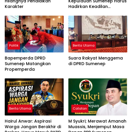
Hilangnya Pendidikan
Kepulauan Sumenep Harus
Karakter
Hadirkan Keadilan
Pembangunan, Bukan
Sekadar Ganti Nama
Politik
Berita Utama
Bapemperda DPRD
Suara Rakyat Menggema
Sumenep Matangkan
di DPRD Sumenep
Propemperda
Berita Utama
Catatan
Hairul Anwar: Aspirasi
M Syukri; Merawat Amanah
Warga Jangan Berakhir di
Muassis, Menjemput Masa