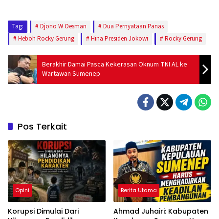
Tag:
Djono W Oesman
Dua Pernyataan Panas
Heboh Rocky Gerung
Hina Presiden Jokowi
Rocky Gerung
Berakhir Damai Pasca Kekerasan Oknum TNI AL ke
Wartawan Sumenep
Pos Terkait
Opini
Berita Utama
Korupsi Dimulai Dari
Ahmad Juhairi: Kabupaten