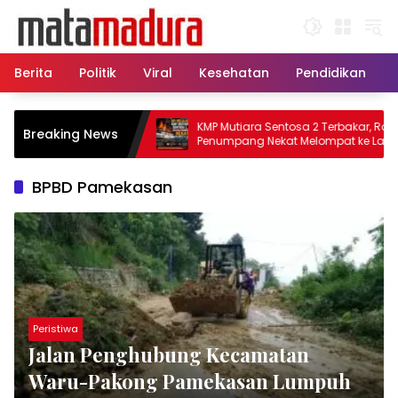
Langsung
ke
konten
Berita
Politik
Viral
Kesehatan
Pendidikan
, 11 Kapal Sisir
KMP Mutiara Sentosa 2 Terbakar, Ratusan
Breaking News
matkan Korban KMP
Penumpang Nekat Melompat ke Laut
BPBD Pamekasan
Peristiwa
Jalan Penghubung Kecamatan
Waru-Pakong Pamekasan Lumpuh