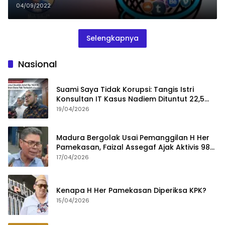
04/09/2022
Selengkapnya
Nasional
Suami Saya Tidak Korupsi: Tangis Istri
Konsultan IT Kasus Nadiem Dituntut 22,5
Tahun
19/04/2026
Madura Bergolak Usai Pemanggilan H Her
Pamekasan, Faizal Assegaf Ajak Aktivis 98
Bongkar Permainan KPK
17/04/2026
Kenapa H Her Pamekasan Diperiksa KPK?
15/04/2026