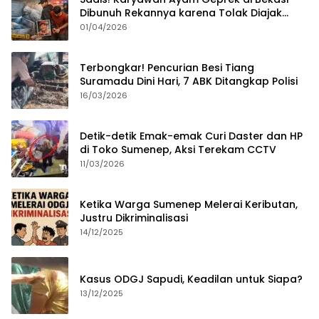
Dibunuh Rekannya karena Tolak Diajak
Merampok Majikan
01/04/2026
Terbongkar! Pencurian Besi Tiang
Suramadu Dini Hari, 7 ABK Ditangkap Polisi
16/03/2026
Detik-detik Emak-emak Curi Daster dan HP
di Toko Sumenep, Aksi Terekam CCTV
11/03/2026
Ketika Warga Sumenep Melerai Keributan,
Justru Dikriminalisasi
14/12/2025
Kasus ODGJ Sapudi, Keadilan untuk Siapa?
13/12/2025