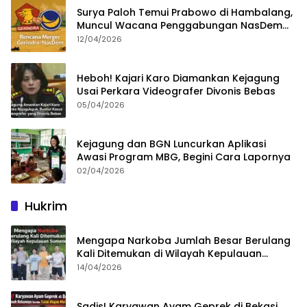
Surya Paloh Temui Prabowo di Hambalang,
Muncul Wacana Penggabungan NasDem
dan Gerindra
12/04/2026
Heboh! Kajari Karo Diamankan Kejagung
Usai Perkara Videografer Divonis Bebas
05/04/2026
Kejagung dan BGN Luncurkan Aplikasi
Awasi Program MBG, Begini Cara Lapornya
02/04/2026
Hukrim
Mengapa Narkoba Jumlah Besar Berulang
Kali Ditemukan di Wilayah Kepulauan
Sumenep?
14/04/2026
Sadis! Karyawan Ayam Geprek di Bekasi