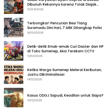
Dibunuh Rekannya karena Tolak Diajak
Merampok Majikan
01/04/2026
Terbongkar! Pencurian Besi Tiang
Suramadu Dini Hari, 7 ABK Ditangkap Polisi
16/03/2026
Detik-detik Emak-emak Curi Daster dan HP
di Toko Sumenep, Aksi Terekam CCTV
11/03/2026
Ketika Warga Sumenep Melerai Keributan,
Justru Dikriminalisasi
14/12/2025
Kasus ODGJ Sapudi, Keadilan untuk Siapa?
13/12/2025