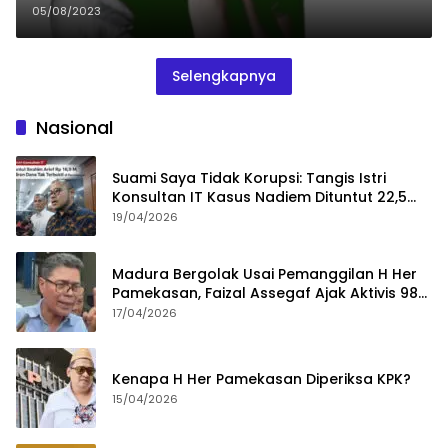
Dicabuli
05/08/2023
Selengkapnya
Nasional
Suami Saya Tidak Korupsi: Tangis Istri
Konsultan IT Kasus Nadiem Dituntut 22,5
Tahun
19/04/2026
Madura Bergolak Usai Pemanggilan H Her
Pamekasan, Faizal Assegaf Ajak Aktivis 98
Bongkar Permainan KPK
17/04/2026
Kenapa H Her Pamekasan Diperiksa KPK?
15/04/2026