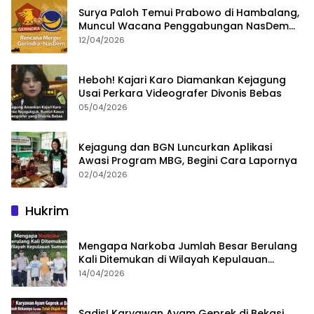
Surya Paloh Temui Prabowo di Hambalang,
Muncul Wacana Penggabungan NasDem
dan Gerindra
12/04/2026
Heboh! Kajari Karo Diamankan Kejagung
Usai Perkara Videografer Divonis Bebas
05/04/2026
Kejagung dan BGN Luncurkan Aplikasi
Awasi Program MBG, Begini Cara Lapornya
02/04/2026
Hukrim
Mengapa Narkoba Jumlah Besar Berulang
Kali Ditemukan di Wilayah Kepulauan
Sumenep?
14/04/2026
Sadis! Karyawan Ayam Geprek di Bekasi