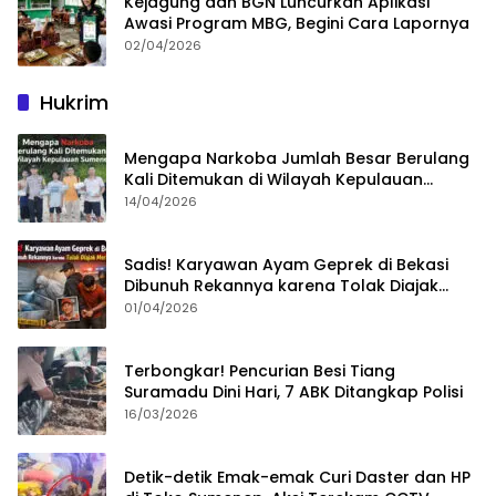
Kejagung dan BGN Luncurkan Aplikasi
Awasi Program MBG, Begini Cara Lapornya
02/04/2026
Hukrim
Mengapa Narkoba Jumlah Besar Berulang
Kali Ditemukan di Wilayah Kepulauan
Sumenep?
14/04/2026
Sadis! Karyawan Ayam Geprek di Bekasi
Dibunuh Rekannya karena Tolak Diajak
Merampok Majikan
01/04/2026
Terbongkar! Pencurian Besi Tiang
Suramadu Dini Hari, 7 ABK Ditangkap Polisi
16/03/2026
Detik-detik Emak-emak Curi Daster dan HP