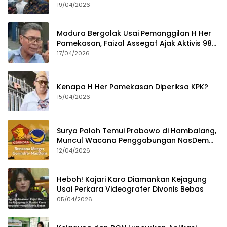
Tahun
19/04/2026
Madura Bergolak Usai Pemanggilan H Her
Pamekasan, Faizal Assegaf Ajak Aktivis 98
Bongkar Permainan KPK
17/04/2026
Kenapa H Her Pamekasan Diperiksa KPK?
15/04/2026
Surya Paloh Temui Prabowo di Hambalang,
Muncul Wacana Penggabungan NasDem
dan Gerindra
12/04/2026
Heboh! Kajari Karo Diamankan Kejagung
Usai Perkara Videografer Divonis Bebas
05/04/2026