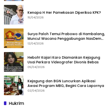
Kenapa H Her Pamekasan Diperiksa KPK?
15/04/2026
Surya Paloh Temui Prabowo di Hambalang,
Muncul Wacana Penggabungan NasDem
dan Gerindra
12/04/2026
Heboh! Kajari Karo Diamankan Kejagung
Usai Perkara Videografer Divonis Bebas
05/04/2026
Kejagung dan BGN Luncurkan Aplikasi
Awasi Program MBG, Begini Cara Lapornya
02/04/2026
Hukrim