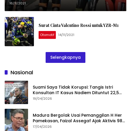
16/11/2021
Surat Cinta Valentino Rossi untuk YZR-M1
Otomotif
14/11/2021
Selengkapnya
Nasional
Suami Saya Tidak Korupsi: Tangis Istri
Konsultan IT Kasus Nadiem Dituntut 22,5
Tahun
19/04/2026
Madura Bergolak Usai Pemanggilan H Her
Pamekasan, Faizal Assegaf Ajak Aktivis 98
Bongkar Permainan KPK
17/04/2026