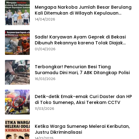
Mengapa Narkoba Jumlah Besar Berulang
Kali Ditemukan di Wilayah Kepulauan
Sumenep?
14/04/2026
Sadis! Karyawan Ayam Geprek di Bekasi
Dibunuh Rekannya karena Tolak Diajak
Merampok Majikan
01/04/2026
Terbongkar! Pencurian Besi Tiang
Suramadu Dini Hari, 7 ABK Ditangkap Polisi
16/03/2026
Detik-detik Emak-emak Curi Daster dan HP
di Toko Sumenep, Aksi Terekam CCTV
11/03/2026
Ketika Warga Sumenep Melerai Keributan,
Justru Dikriminalisasi
14/12/2025