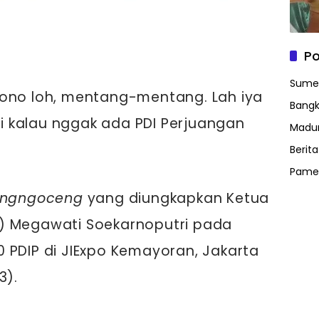
Po
Sume
gono loh, mentang-mentang. Lah iya
Bangk
i kalau nggak ada PDI Perjuangan
Madu
Berit
Pame
ngngoceng
yang diungkapkan Ketua
) Megawati Soekarnoputri pada
 PDIP di JIExpo Kemayoran, Jakarta
3).