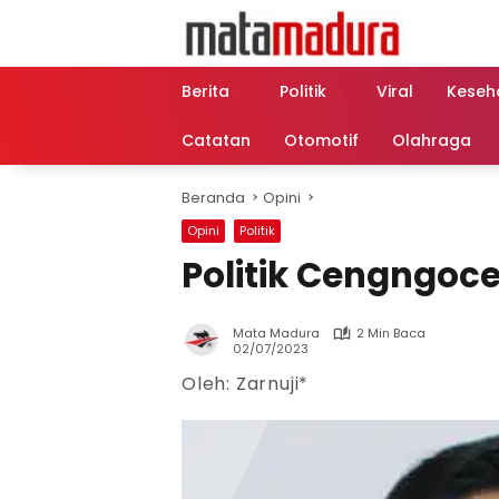
Langsung
ke
konten
Berita
Politik
Viral
Keseh
Catatan
Otomotif
Olahraga
Beranda
Opini
Opini
Politik
Politik Cengngoc
Mata Madura
2 Min Baca
02/07/2023
Oleh: Zarnuji*