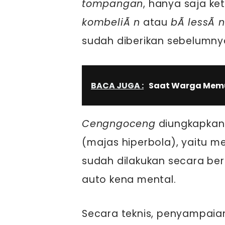
tompangan
, hanya saja k
kombeliÃ n
atau
bÃ lessÃ n
sudah diberikan sebelumny
BACA JUGA :
Saat Warga Memu
Cengngoceng
diungkapkan
(majas hiperbola), yaitu
sudah dilakukan secara ber
auto kena mental.
Secara teknis, penyampai