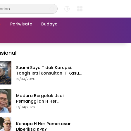
Pariwisata
Budaya
sional
Suami Saya Tidak Korupsi:
Tangis Istri Konsultan IT Kasus
Nadiem Dituntut 22,5 Tahun
19/04/2026
Madura Bergolak Usai
Pemanggilan H Her
Pamekasan, Faizal Assegaf
17/04/2026
Ajak Aktivis 98 Bongkar
Permainan KPK
Kenapa H Her Pamekasan
Diperiksa KPK?