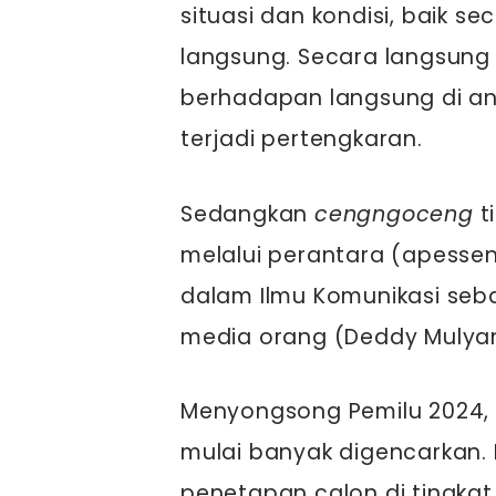
situasi dan kondisi, baik s
langsung. Secara langsung
berhadapan langsung di an
terjadi pertengkaran.
Sedangkan
cengngoceng
t
melalui perantara (apessen
dalam Ilmu Komunikasi se
media orang (Deddy Mulyan
Menyongsong Pemilu 2024,
mulai banyak digencarkan. H
penetapan calon di tingka