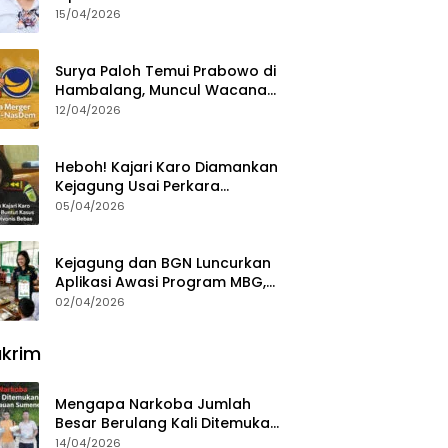
15/04/2026
Surya Paloh Temui Prabowo di
Hambalang, Muncul Wacana
Penggabungan NasDem dan
12/04/2026
Gerindra
Heboh! Kajari Karo Diamankan
Kejagung Usai Perkara
Videografer Divonis Bebas
05/04/2026
Kejagung dan BGN Luncurkan
Aplikasi Awasi Program MBG,
Begini Cara Lapornya
02/04/2026
krim
Mengapa Narkoba Jumlah
Besar Berulang Kali Ditemukan
di Wilayah Kepulauan
14/04/2026