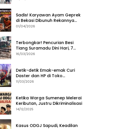
Sumenep?
Sadis! Karyawan Ayam Geprek
di Bekasi Dibunuh Rekannya
karena Tolak Diajak Merampok
01/04/2026
Majikan
Terbongkar! Pencurian Besi
Tiang Suramadu Dini Hari, 7
ABK Ditangkap Polisi
16/03/2026
Detik-detik Emak-emak Curi
Daster dan HP di Toko
Sumenep, Aksi Terekam CCTV
11/03/2026
Ketika Warga Sumenep Melerai
Keributan, Justru Dikriminalisasi
14/12/2025
Kasus ODGJ Sapudi, Keadilan