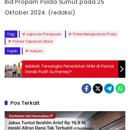
Bid Propam Polda Sumut pada 25
Oktober 2024. (redaksi)
Tag:
Laporan Penipuan
Polisi Melaporkan Polisi
Polres Tapanuli Utara
Topik:
Hukum
Adakah Tersangka Penerbitan SHM di Pantai
Gersik Putih Sumenep?
Pos Terkait