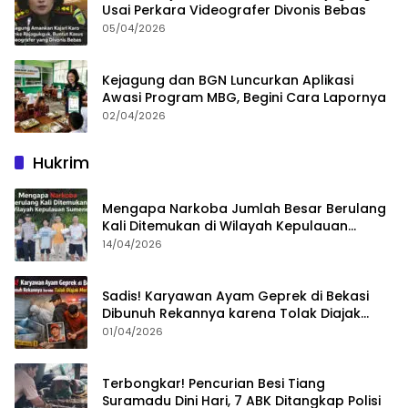
Usai Perkara Videografer Divonis Bebas
05/04/2026
Kejagung dan BGN Luncurkan Aplikasi
Awasi Program MBG, Begini Cara Lapornya
02/04/2026
Hukrim
Mengapa Narkoba Jumlah Besar Berulang
Kali Ditemukan di Wilayah Kepulauan
Sumenep?
14/04/2026
Sadis! Karyawan Ayam Geprek di Bekasi
Dibunuh Rekannya karena Tolak Diajak
Merampok Majikan
01/04/2026
Terbongkar! Pencurian Besi Tiang
Suramadu Dini Hari, 7 ABK Ditangkap Polisi