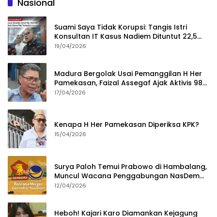
Nasional
Suami Saya Tidak Korupsi: Tangis Istri
Konsultan IT Kasus Nadiem Dituntut 22,5
Tahun
19/04/2026
Madura Bergolak Usai Pemanggilan H Her
Pamekasan, Faizal Assegaf Ajak Aktivis 98
Bongkar Permainan KPK
17/04/2026
Kenapa H Her Pamekasan Diperiksa KPK?
15/04/2026
Surya Paloh Temui Prabowo di Hambalang,
Muncul Wacana Penggabungan NasDem
dan Gerindra
12/04/2026
Heboh! Kajari Karo Diamankan Kejagung