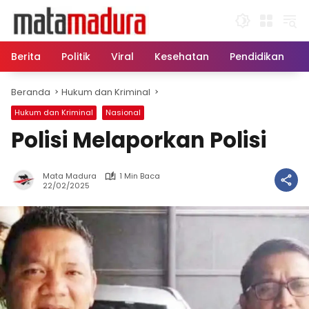
Langsung
ke
konten
Berita
Politik
Viral
Kesehatan
Pendidikan
Beranda
Hukum dan Kriminal
Hukum dan Kriminal
Nasional
Polisi Melaporkan Polisi
Mata Madura
1 Min Baca
22/02/2025