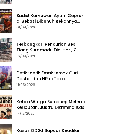
Sumenep?
Sadis! Karyawan Ayam Geprek
di Bekasi Dibunuh Rekannya
karena Tolak Diajak Merampok
01/04/2026
Majikan
Terbongkar! Pencurian Besi
Tiang Suramadu Dini Hari, 7
ABK Ditangkap Polisi
16/03/2026
Detik-detik Emak-emak Curi
Daster dan HP di Toko
Sumenep, Aksi Terekam CCTV
11/03/2026
Ketika Warga Sumenep Melerai
Keributan, Justru Dikriminalisasi
14/12/2025
Kasus ODGJ Sapudi, Keadilan