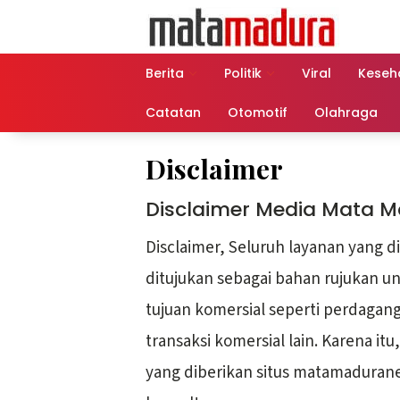
Langsung
ke
konten
Berita
Politik
Viral
Keseh
Catatan
Otomotif
Olahraga
Disclaimer
Disclaimer Media Mata 
Disclaimer, Seluruh layanan yang di
ditujukan sebagai bahan rujukan u
tujuan komersial seperti perdagang
transaksi komersial lain. Karena itu
yang diberikan situs matamadurane