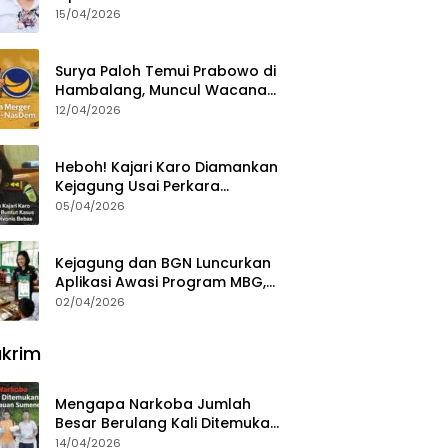
15/04/2026
Surya Paloh Temui Prabowo di
Hambalang, Muncul Wacana
Penggabungan NasDem dan
12/04/2026
Gerindra
Heboh! Kajari Karo Diamankan
Kejagung Usai Perkara
Videografer Divonis Bebas
05/04/2026
Kejagung dan BGN Luncurkan
Aplikasi Awasi Program MBG,
Begini Cara Lapornya
02/04/2026
krim
Mengapa Narkoba Jumlah
Besar Berulang Kali Ditemukan
di Wilayah Kepulauan
14/04/2026