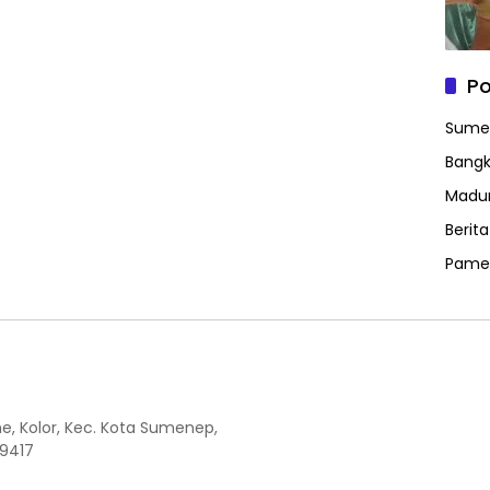
Po
Sume
Bangk
Madu
Berit
Pame
the, Kolor, Kec. Kota Sumenep,
9417