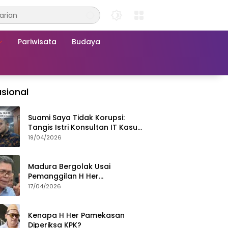
Pariwisata
Budaya
sional
Suami Saya Tidak Korupsi:
Tangis Istri Konsultan IT Kasus
Nadiem Dituntut 22,5 Tahun
19/04/2026
Madura Bergolak Usai
Pemanggilan H Her
Pamekasan, Faizal Assegaf
17/04/2026
Ajak Aktivis 98 Bongkar
Permainan KPK
Kenapa H Her Pamekasan
Diperiksa KPK?