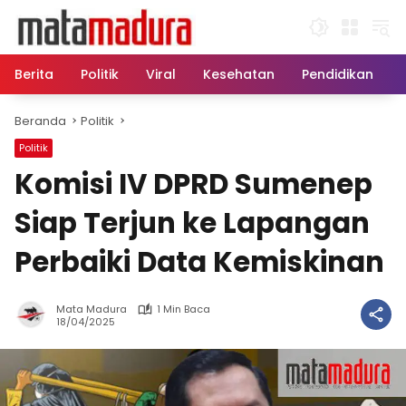
Langsung
ke
konten
Berita
Politik
Viral
Kesehatan
Pendidikan
Beranda
Politik
Politik
Komisi IV DPRD Sumenep
Siap Terjun ke Lapangan
Perbaiki Data Kemiskinan
Mata Madura
1 Min Baca
18/04/2025