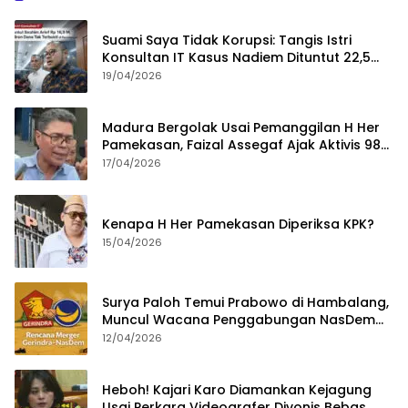
Suami Saya Tidak Korupsi: Tangis Istri
Konsultan IT Kasus Nadiem Dituntut 22,5
Tahun
19/04/2026
Madura Bergolak Usai Pemanggilan H Her
Pamekasan, Faizal Assegaf Ajak Aktivis 98
Bongkar Permainan KPK
17/04/2026
Kenapa H Her Pamekasan Diperiksa KPK?
15/04/2026
Surya Paloh Temui Prabowo di Hambalang,
Muncul Wacana Penggabungan NasDem
dan Gerindra
12/04/2026
Heboh! Kajari Karo Diamankan Kejagung
Usai Perkara Videografer Divonis Bebas