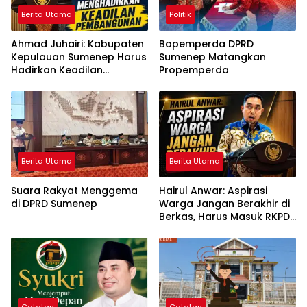
Berita Utama
Politik
Ahmad Juhairi: Kabupaten
Bapemperda DPRD
Kepulauan Sumenep Harus
Sumenep Matangkan
Hadirkan Keadilan
Propemperda
Pembangunan, Bukan
Sekadar Ganti Nama
Berita Utama
Berita Utama
Suara Rakyat Menggema
Hairul Anwar: Aspirasi
di DPRD Sumenep
Warga Jangan Berakhir di
Berkas, Harus Masuk RKPD
dan APBD