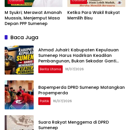
Catatan
Catatan
M Syukri; Merawat Amanah
Ketika Para Wakil Rakyat
Muassis, Menjemput Masa
Memilih Bisu
Depan PPP Sumenep
Baca Juga
Ahmad Juhairi: Kabupaten Kepulauan
Sumenep Harus Hadirkan Keadilan
Pembangunan, Bukan Sekadar Ganti
Nama
Berita Utama
18/07/2026
Bapemperda DPRD Sumenep Matangkan
Propemperda
Politik
16/07/2026
Suara Rakyat Menggema di DPRD
Sumenep