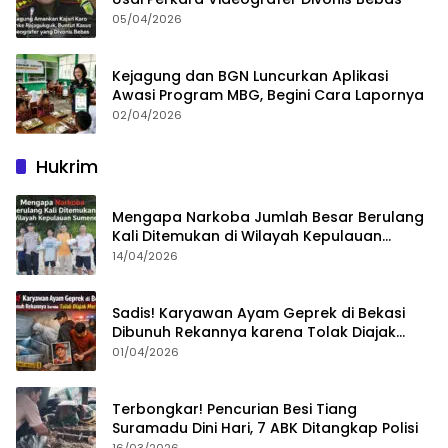
05/04/2026
Kejagung dan BGN Luncurkan Aplikasi
Awasi Program MBG, Begini Cara Lapornya
02/04/2026
Hukrim
Mengapa Narkoba Jumlah Besar Berulang
Kali Ditemukan di Wilayah Kepulauan
Sumenep?
14/04/2026
Sadis! Karyawan Ayam Geprek di Bekasi
Dibunuh Rekannya karena Tolak Diajak
Merampok Majikan
01/04/2026
Terbongkar! Pencurian Besi Tiang
Suramadu Dini Hari, 7 ABK Ditangkap Polisi