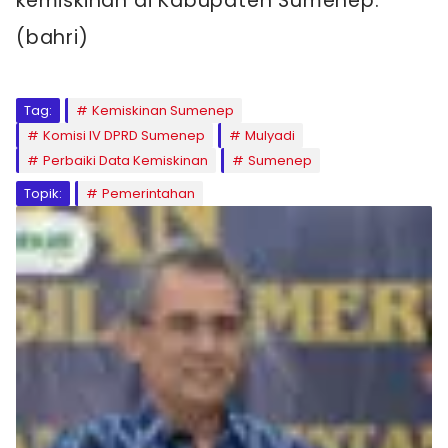
kemiskinan di Kabupaten Sumenep.
(bahri)
Tag:
Kemiskinan Sumenep
Komisi IV DPRD Sumenep
Mulyadi
Perbaiki Data Kemiskinan
Sumenep
Topik:
Pemerintahan