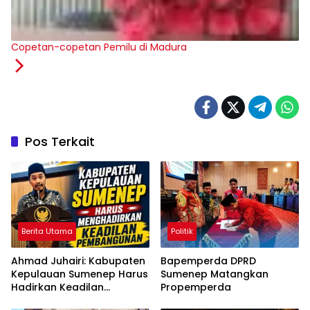
Copetan-copetan Pemilu di Madura
Pos Terkait
Berita Utama
Politik
Ahmad Juhairi: Kabupaten
Bapemperda DPRD
Kepulauan Sumenep Harus
Sumenep Matangkan
Hadirkan Keadilan
Propemperda
Pembangunan, Bukan