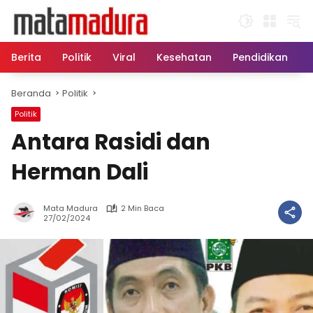
Langsung
ke
konten
Berita
Politik
Viral
Kesehatan
Pendidikan
Beranda
Politik
Politik
Antara Rasidi dan
Herman Dali
Mata Madura
2 Min Baca
27/02/2024