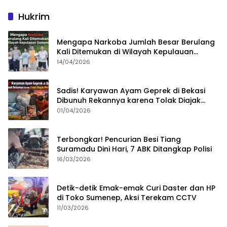
Hukrim
Mengapa Narkoba Jumlah Besar Berulang
Kali Ditemukan di Wilayah Kepulauan
Sumenep?
14/04/2026
Sadis! Karyawan Ayam Geprek di Bekasi
Dibunuh Rekannya karena Tolak Diajak
Merampok Majikan
01/04/2026
Terbongkar! Pencurian Besi Tiang
Suramadu Dini Hari, 7 ABK Ditangkap Polisi
16/03/2026
Detik-detik Emak-emak Curi Daster dan HP
di Toko Sumenep, Aksi Terekam CCTV
11/03/2026