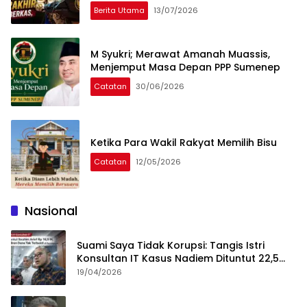
Berita Utama
13/07/2026
M Syukri; Merawat Amanah Muassis,
Menjemput Masa Depan PPP Sumenep
Catatan
30/06/2026
Ketika Para Wakil Rakyat Memilih Bisu
Catatan
12/05/2026
Nasional
Suami Saya Tidak Korupsi: Tangis Istri
Konsultan IT Kasus Nadiem Dituntut 22,5
Tahun
19/04/2026