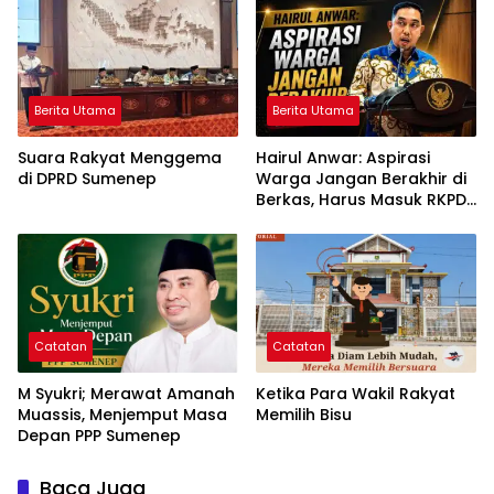
Sekadar Ganti Nama
Berita Utama
Berita Utama
Suara Rakyat Menggema
Hairul Anwar: Aspirasi
di DPRD Sumenep
Warga Jangan Berakhir di
Berkas, Harus Masuk RKPD
dan APBD
Catatan
Catatan
M Syukri; Merawat Amanah
Ketika Para Wakil Rakyat
Muassis, Menjemput Masa
Memilih Bisu
Depan PPP Sumenep
Baca Juga