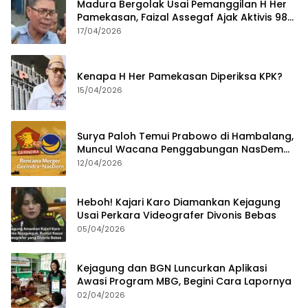
Madura Bergolak Usai Pemanggilan H Her
Pamekasan, Faizal Assegaf Ajak Aktivis 98
Bongkar Permainan KPK
17/04/2026
Kenapa H Her Pamekasan Diperiksa KPK?
15/04/2026
Surya Paloh Temui Prabowo di Hambalang,
Muncul Wacana Penggabungan NasDem
dan Gerindra
12/04/2026
Heboh! Kajari Karo Diamankan Kejagung
Usai Perkara Videografer Divonis Bebas
05/04/2026
Kejagung dan BGN Luncurkan Aplikasi
Awasi Program MBG, Begini Cara Lapornya
02/04/2026