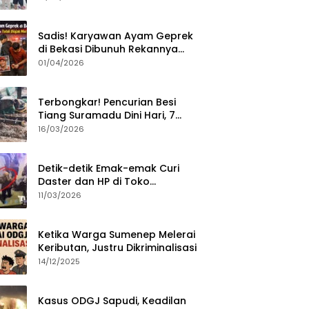
Sumenep?
Sadis! Karyawan Ayam Geprek
di Bekasi Dibunuh Rekannya
karena Tolak Diajak Merampok
01/04/2026
Majikan
Terbongkar! Pencurian Besi
Tiang Suramadu Dini Hari, 7
ABK Ditangkap Polisi
16/03/2026
Detik-detik Emak-emak Curi
Daster dan HP di Toko
Sumenep, Aksi Terekam CCTV
11/03/2026
Ketika Warga Sumenep Melerai
Keributan, Justru Dikriminalisasi
14/12/2025
Kasus ODGJ Sapudi, Keadilan