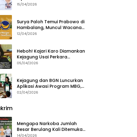
15/04/2026
Surya Paloh Temui Prabowo di
Hambalang, Muncul Wacana
Penggabungan NasDem dan
12/04/2026
Gerindra
Heboh! Kajari Karo Diamankan
Kejagung Usai Perkara
Videografer Divonis Bebas
05/04/2026
Kejagung dan BGN Luncurkan
Aplikasi Awasi Program MBG,
Begini Cara Lapornya
02/04/2026
krim
Mengapa Narkoba Jumlah
Besar Berulang Kali Ditemukan
di Wilayah Kepulauan
14/04/2026