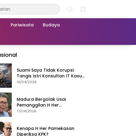
Pariwisata
Budaya
sional
Suami Saya Tidak Korupsi:
Tangis Istri Konsultan IT Kasus
Nadiem Dituntut 22,5 Tahun
19/04/2026
Madura Bergolak Usai
Pemanggilan H Her
Pamekasan, Faizal Assegaf
17/04/2026
Ajak Aktivis 98 Bongkar
Permainan KPK
Kenapa H Her Pamekasan
Diperiksa KPK?