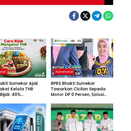
rial
Advertorial
akti Sumekar Ajak
BPRS Bhakti Sumekar
akat Kelola THR
Tawarkan Cicilan Sepeda
Bijak: 40%
Motor DP 0 Persen, Solusi
han, 30% Tabungan
Mudah Miliki Kendaraan