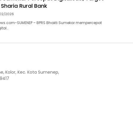
 Sharia Rural Bank
02/2026
s.com-SUMENEP – BPRS Bhakti Sumekar mempercepat
ital…
the, Kolor, Kec. Kota Sumenep,
9417