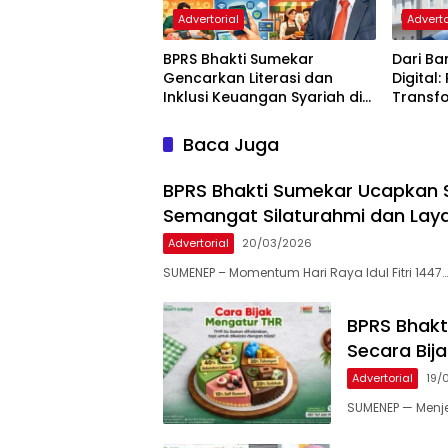
Advertorial
Adverto
BPRS Bhakti Sumekar
Dari Ba
Gencarkan Literasi dan
Digital
Inklusi Keuangan Syariah di
Transfo
Kalangan Pelajar
Sumeka
Baca Juga
BPRS Bhakti Sumekar Ucapkan Sel
Semangat Silaturahmi dan Lay
Advertorial
20/03/2026
SUMENEP – Momentum Hari Raya Idul Fitri 1447…
BPRS Bhakt
Secara Bij
Advertorial
19/
SUMENEP — Menje