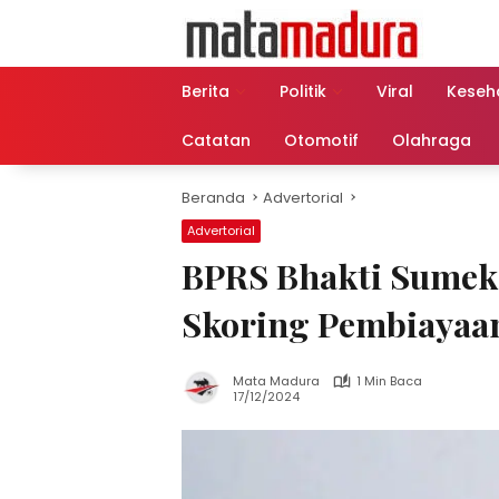
Langsung
ke
konten
Berita
Politik
Viral
Keseh
Catatan
Otomotif
Olahraga
Beranda
Advertorial
Advertorial
BPRS Bhakti Sumeka
Skoring Pembiayaa
Mata Madura
1 Min Baca
17/12/2024