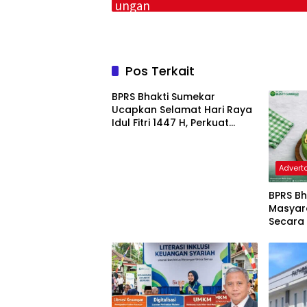
Pos Terkait
BPRS Bhakti Sumekar
Ucapkan Selamat Hari Raya
Idul Fitri 1447 H, Perkuat
Semangat Silaturahmi dan
Layanan Syariah
Adverto
BPRS Bh
Masyar
Secara 
Kebutu