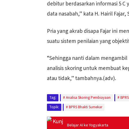
debitur berdasarkan informasi 5 C
data nasabah,” kata H. Hairil Fajar,
Pria yang akrab disapa Fajar ini m
suatu sistem penilaian yang objekti
“Sehingga nanti dalam mengambil
analisis skoring untuk membuat k
atau tidak,” tambahnya.(adv).
Tag:
Analisa Skoring Pembiayaan
BPRS
Topik:
BPRS Bhakti Sumekar
Belajar AI ke Yogyakarta