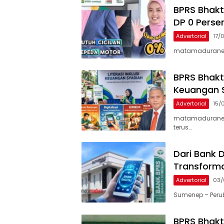
BPRS Bhakt
DP 0 Persen
Advertorial
17/
matamaduranews
BPRS Bhakt
Keuangan S
Advertorial
15/
matamaduranews
terus…
Dari Bank 
Transforma
Advertorial
03/
Sumenep – Peru
BPRS Bhakt