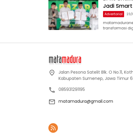
Jadi Smart
Advertorial
23/
matamaduranew
transformasi dig
Jalan Pesona Satelit Blk. O No.11, Ko
Kabupaten Sumenep, Jawa Timur 6
085931291195
matamadura@gmail.com