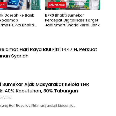
rial
Advertorial
nk Daerah ke Bank
BPRS Bhakti Sumekar
: Roadmap
Percepat Digitalisasi, Target
rmasi BPRS Bhakti
Jadi Smart Sharia Rural Bank
r
amat Hari Raya Idul Fitri 1447 H, Perkuat
anan Syariah
i Sumekar Ajak Masyarakat Kelola THR
ak: 40% Kebutuhan, 30% Tabungan
03/2026
lang Hari Raya Idulfitri, masyarakat biasanya…