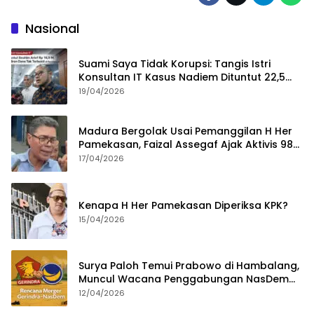
Nasional
Suami Saya Tidak Korupsi: Tangis Istri
Konsultan IT Kasus Nadiem Dituntut 22,5
Tahun
19/04/2026
Madura Bergolak Usai Pemanggilan H Her
Pamekasan, Faizal Assegaf Ajak Aktivis 98
Bongkar Permainan KPK
17/04/2026
Kenapa H Her Pamekasan Diperiksa KPK?
15/04/2026
Surya Paloh Temui Prabowo di Hambalang,
Muncul Wacana Penggabungan NasDem
dan Gerindra
12/04/2026