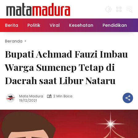
Langsung
ke
konten
Berita
Politik
Viral
Kesehatan
Pendidikan
Beranda
Bupati Achmad Fauzi Imbau
Warga Sumenep Tetap di
Daerah saat Libur Nataru
Mata Madura
2 Min Baca
19/12/2021