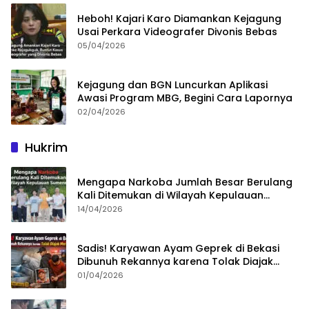
Heboh! Kajari Karo Diamankan Kejagung
Usai Perkara Videografer Divonis Bebas
05/04/2026
Kejagung dan BGN Luncurkan Aplikasi
Awasi Program MBG, Begini Cara Lapornya
02/04/2026
Hukrim
Mengapa Narkoba Jumlah Besar Berulang
Kali Ditemukan di Wilayah Kepulauan
Sumenep?
14/04/2026
Sadis! Karyawan Ayam Geprek di Bekasi
Dibunuh Rekannya karena Tolak Diajak
Merampok Majikan
01/04/2026