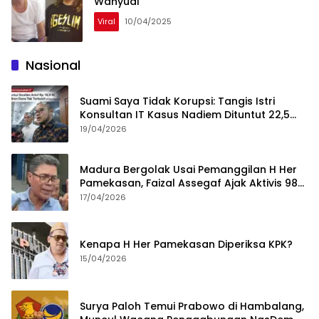
Wahyudi
Viral
10/04/2025
Nasional
Suami Saya Tidak Korupsi: Tangis Istri
Konsultan IT Kasus Nadiem Dituntut 22,5
Tahun
19/04/2026
Madura Bergolak Usai Pemanggilan H Her
Pamekasan, Faizal Assegaf Ajak Aktivis 98
Bongkar Permainan KPK
17/04/2026
Kenapa H Her Pamekasan Diperiksa KPK?
15/04/2026
Surya Paloh Temui Prabowo di Hambalang,