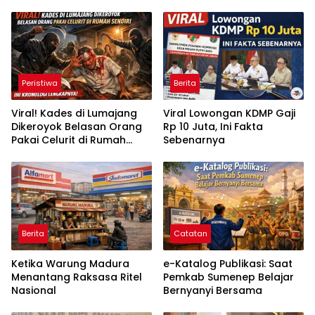
Peristiwa
Berita
Viral! Kades di Lumajang
Viral Lowongan KDMP Gaji
Dikeroyok Belasan Orang
Rp 10 Juta, Ini Fakta
Pakai Celurit di Rumah
Sebenarnya
Sendiri, Ini Kronologi
Lengkapnya
Berita
Catatan
Ketika Warung Madura
e-Katalog Publikasi: Saat
Menantang Raksasa Ritel
Pemkab Sumenep Belajar
Nasional
Bernyanyi Bersama