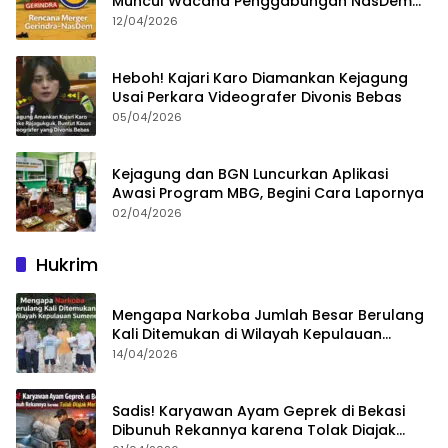
Muncul Wacana Penggabungan NasDem
dan Gerindra
12/04/2026
Heboh! Kajari Karo Diamankan Kejagung
Usai Perkara Videografer Divonis Bebas
05/04/2026
Kejagung dan BGN Luncurkan Aplikasi
Awasi Program MBG, Begini Cara Lapornya
02/04/2026
Hukrim
Mengapa Narkoba Jumlah Besar Berulang
Kali Ditemukan di Wilayah Kepulauan
Sumenep?
14/04/2026
Sadis! Karyawan Ayam Geprek di Bekasi
Dibunuh Rekannya karena Tolak Diajak