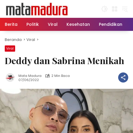
Langsung
ke
konten
Berita
Politik
Viral
Kesehatan
Pendidikan
Beranda
Viral
Viral
Deddy dan Sabrina Menikah
Mata Madura
2 Min Baca
07/06/2022