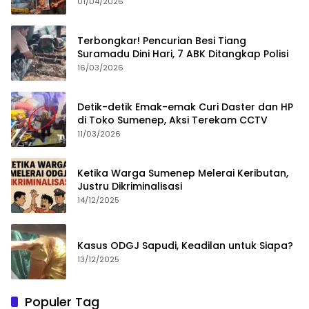
Merampok Majikan
01/04/2026
Terbongkar! Pencurian Besi Tiang
Suramadu Dini Hari, 7 ABK Ditangkap Polisi
16/03/2026
Detik-detik Emak-emak Curi Daster dan HP
di Toko Sumenep, Aksi Terekam CCTV
11/03/2026
Ketika Warga Sumenep Melerai Keributan,
Justru Dikriminalisasi
14/12/2025
Kasus ODGJ Sapudi, Keadilan untuk Siapa?
13/12/2025
Populer Tag