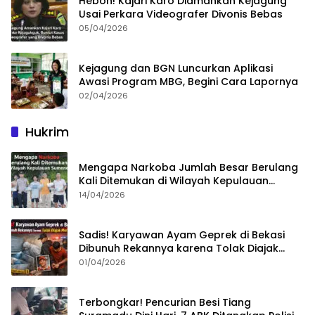
Heboh! Kajari Karo Diamankan Kejagung
Usai Perkara Videografer Divonis Bebas
05/04/2026
Kejagung dan BGN Luncurkan Aplikasi
Awasi Program MBG, Begini Cara Lapornya
02/04/2026
Hukrim
Mengapa Narkoba Jumlah Besar Berulang
Kali Ditemukan di Wilayah Kepulauan
Sumenep?
14/04/2026
Sadis! Karyawan Ayam Geprek di Bekasi
Dibunuh Rekannya karena Tolak Diajak
Merampok Majikan
01/04/2026
Terbongkar! Pencurian Besi Tiang