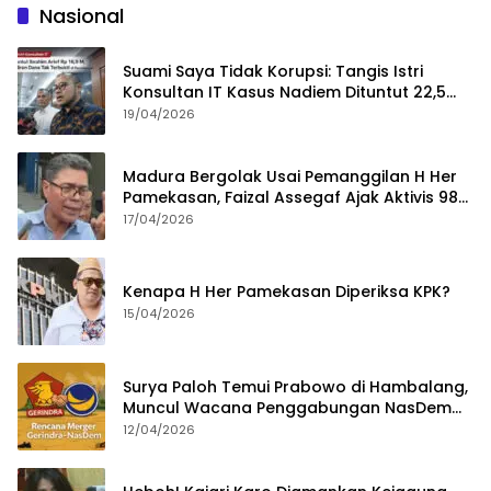
Nasional
Suami Saya Tidak Korupsi: Tangis Istri
Konsultan IT Kasus Nadiem Dituntut 22,5
Tahun
19/04/2026
Madura Bergolak Usai Pemanggilan H Her
Pamekasan, Faizal Assegaf Ajak Aktivis 98
Bongkar Permainan KPK
17/04/2026
Kenapa H Her Pamekasan Diperiksa KPK?
15/04/2026
Surya Paloh Temui Prabowo di Hambalang,
Muncul Wacana Penggabungan NasDem
dan Gerindra
12/04/2026