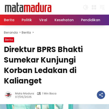
Langsung
ke
konten
Berita
Politik
Viral
Kesehatan
Pendidikan
Beranda
Berita
Berita
Direktur BPRS Bhakti
Sumekar Kunjungi
Korban Ledakan di
Kalianget
Mata Madura
1 Min Baca
07/05/2025