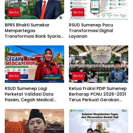
Berita
Berita
BPRS Bhakti Sumekar
RSUD Sumenep Pacu
Mempertegas
Transformasi Digital
Transformasi Bank Syariah
Layanan
Modern Daerah
Berita
Berita
RSUD Sumenep Lagi
Ketua Fraksi PDIP Sumenep
Perketat Validasi Data
Berharap PCNU 2026–2031
Pasien, Cegah Medical
Terus Perkuat Gerakan
Error Lewat Sistem Digital
Pendidikan dan Dakwah