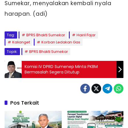
Sumekar, menyalakan kembali nyala
harapan. (adi)
Tag:
BPRS Bhakti Sumekar
Hairil Fajar
Kalianget
Korban Ledakan Gas
Topik:
BPRS Bhakti Sumekar
Komisi IV DPRD Sumenep Minta PKBM
Bermasalah Segera Ditutup
Pos Terkait