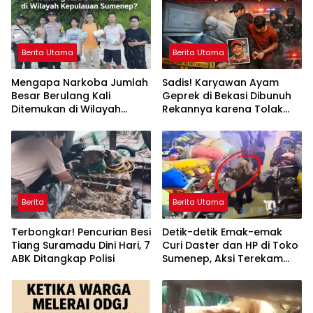
Berita Utama
Berita Utama
Mengapa Narkoba Jumlah
Sadis! Karyawan Ayam
Besar Berulang Kali
Geprek di Bekasi Dibunuh
Ditemukan di Wilayah
Rekannya karena Tolak
Kepulauan Sumenep?
Diajak Merampok Majikan
Berita
Berita Utama
Terbongkar! Pencurian Besi
Detik-detik Emak-emak
Tiang Suramadu Dini Hari, 7
Curi Daster dan HP di Toko
ABK Ditangkap Polisi
Sumenep, Aksi Terekam
CCTV