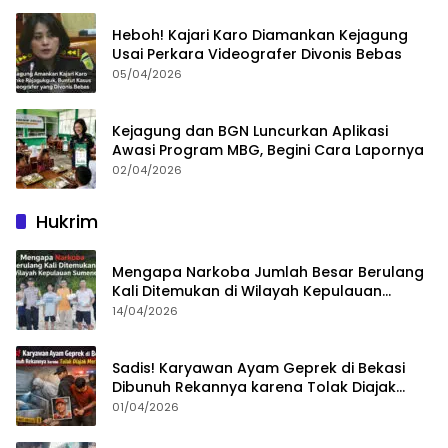
Heboh! Kajari Karo Diamankan Kejagung
Usai Perkara Videografer Divonis Bebas
05/04/2026
Kejagung dan BGN Luncurkan Aplikasi
Awasi Program MBG, Begini Cara Lapornya
02/04/2026
Hukrim
Mengapa Narkoba Jumlah Besar Berulang
Kali Ditemukan di Wilayah Kepulauan
Sumenep?
14/04/2026
Sadis! Karyawan Ayam Geprek di Bekasi
Dibunuh Rekannya karena Tolak Diajak
Merampok Majikan
01/04/2026