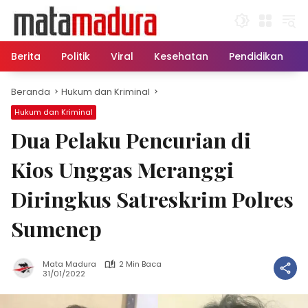
Langsung
ke
konten
Berita
Politik
Viral
Kesehatan
Pendidikan
Beranda
Hukum dan Kriminal
Hukum dan Kriminal
Dua Pelaku Pencurian di
Kios Unggas Meranggi
Diringkus Satreskrim Polres
Sumenep
Mata Madura
2 Min Baca
31/01/2022