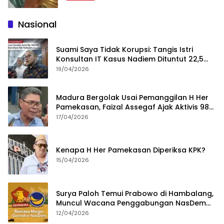
Nasional
Suami Saya Tidak Korupsi: Tangis Istri
Konsultan IT Kasus Nadiem Dituntut 22,5
Tahun
19/04/2026
Madura Bergolak Usai Pemanggilan H Her
Pamekasan, Faizal Assegaf Ajak Aktivis 98
Bongkar Permainan KPK
17/04/2026
Kenapa H Her Pamekasan Diperiksa KPK?
15/04/2026
Surya Paloh Temui Prabowo di Hambalang,
Muncul Wacana Penggabungan NasDem
dan Gerindra
12/04/2026