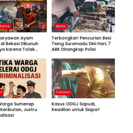
 Utama
Berita
 Karyawan Ayam
Terbongkar! Pencurian Besi
di Bekasi Dibunuh
Tiang Suramadu Dini Hari, 7
ya karena Tolak
ABK Ditangkap Polisi
 Merampok Majikan
an
Catatan
 Warga Sumenep
Kasus ODGJ Sapudi,
 Keributan, Justru
Keadilan untuk Siapa?
alisasi