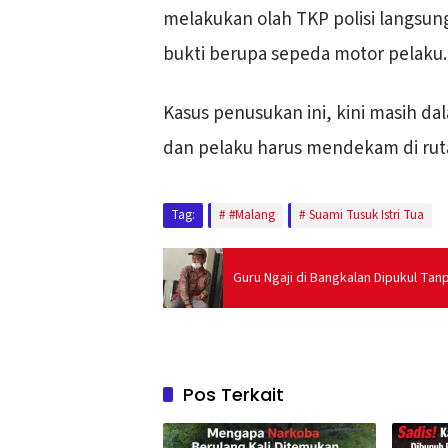
melakukan olah TKP polisi langsu
bukti berupa sepeda motor pelaku.
Kasus penusukan ini, kini masih da
dan pelaku harus mendekam di ruta
Tag:
#Malang
Suami Tusuk Istri Tua
Guru Ngaji di Bangkalan Dipukul Ta
Pos Terkait