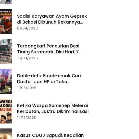
Sumenep?
Sadis! Karyawan Ayam Geprek
di Bekasi Dibunuh Rekannya
karena Tolak Diajak Merampok
01/04/2026
Majikan
Terbongkar! Pencurian Besi
Tiang Suramadu Dini Hari, 7
ABK Ditangkap Polisi
16/03/2026
Detik-detik Emak-emak Curi
Daster dan HP di Toko
Sumenep, Aksi Terekam CCTV
11/03/2026
Ketika Warga Sumenep Melerai
Keributan, Justru Dikriminalisasi
14/12/2025
Kasus ODGJ Sapudi, Keadilan