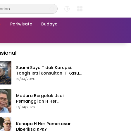
Pariwisata
Budaya
sional
Suami Saya Tidak Korupsi:
Tangis Istri Konsultan IT Kasus
Nadiem Dituntut 22,5 Tahun
19/04/2026
Madura Bergolak Usai
Pemanggilan H Her
Pamekasan, Faizal Assegaf
17/04/2026
Ajak Aktivis 98 Bongkar
Permainan KPK
Kenapa H Her Pamekasan
Diperiksa KPK?