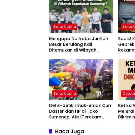
Berita Utama
Berita
Mengapa Narkoba Jumlah
Sadis!
Besar Berulang Kali
Geprek 
Ditemukan di Wilayah
Rekann
Kepulauan Sumenep?
Diajak
Berita Utama
Catat
Detik-detik Emak-emak Curi
Ketika
Daster dan HP di Toko
Melerai
Sumenep, Aksi Terekam
Dikrimin
CCTV
Baca Juga