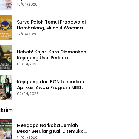
15/04/2026
Surya Paloh Temui Prabowo di
Hambalang, Muncul Wacana
Penggabungan NasDem dan
12/04/2026
Gerindra
Heboh! Kajari Karo Diamankan
Kejagung Usai Perkara
Videografer Divonis Bebas
05/04/2026
Kejagung dan BGN Luncurkan
Aplikasi Awasi Program MBG,
Begini Cara Lapornya
02/04/2026
krim
Mengapa Narkoba Jumlah
Besar Berulang Kali Ditemukan
di Wilayah Kepulauan
14/04/2026