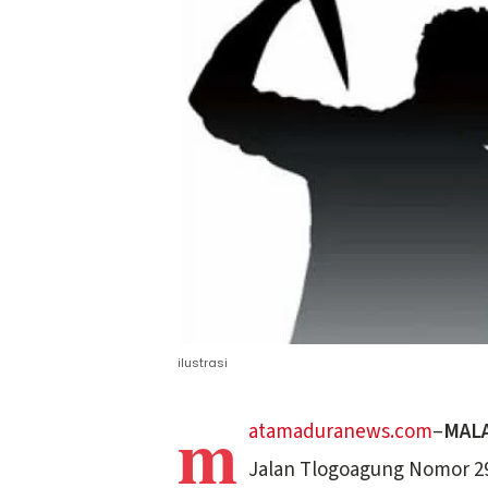
ilustrasi
m
atamaduranews.com
–
MAL
Jalan Tlogoagung Nomor 2