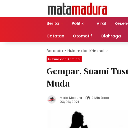
Langsung
ke
konten
Berita
Politik
Viral
Keseh
Catatan
Otomotif
Olahraga
Beranda
Hukum dan Kriminal
Hukum dan Kriminal
Gempar, Suami Tusuk
Muda
Mata Madura
2 Min Baca
03/06/2021