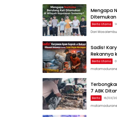
Mengapa Na
Ditemukan
Berita Utama
1
Dari Masalembu
Sadis! Kar
Rekannya k
Berita Utama
0
matamaduranew
Terbongkar
7 ABK Ditan
Berita
16/03/2
matamaduranews