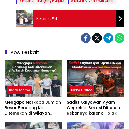
Nikah Siri Berujung Penjara
Nikahi Anak Bawah Umur
Keramat Eril
Pos Terkait
Berita Utama
Berita Utama
Mengapa Narkoba Jumlah
Sadis! Karyawan Ayam
Besar Berulang Kali
Geprek di Bekasi Dibunuh
Ditemukan di Wilayah
Rekannya karena Tolak
Kepulauan Sumenep?
Diajak Merampok Majikan