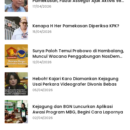
Pamekasan, Faizal Assegaf Ajak Aktivis 98
Bongkar Permainan KPK
17/04/2026
Kenapa H Her Pamekasan Diperiksa KPK?
15/04/2026
Surya Paloh Temui Prabowo di Hambalang,
Muncul Wacana Penggabungan NasDem
dan Gerindra
12/04/2026
Heboh! Kajari Karo Diamankan Kejagung
Usai Perkara Videografer Divonis Bebas
05/04/2026
Kejagung dan BGN Luncurkan Aplikasi
Awasi Program MBG, Begini Cara Lapornya
02/04/2026