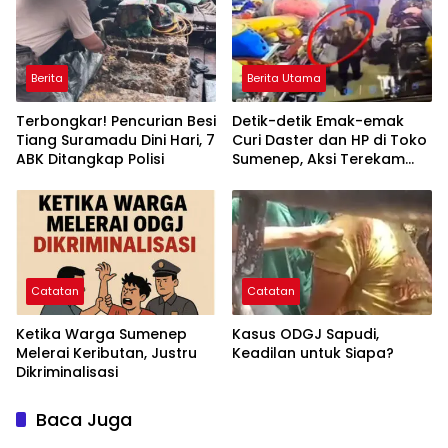
Berita
Berita Utama
Terbongkar! Pencurian Besi
Detik-detik Emak-emak
Tiang Suramadu Dini Hari, 7
Curi Daster dan HP di Toko
ABK Ditangkap Polisi
Sumenep, Aksi Terekam
CCTV
Catatan
Catatan
Ketika Warga Sumenep
Kasus ODGJ Sapudi,
Melerai Keributan, Justru
Keadilan untuk Siapa?
Dikriminalisasi
Baca Juga