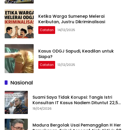
Ketika Warga Sumenep Melerai
Keributan, Justru Dikriminalisasi
Catatan
14/12/2025
Kasus ODGJ Sapudi, Keadilan untuk
Siapa?
Catatan
13/12/2025
Nasional
Suami Saya Tidak Korupsi: Tangis Istri
Konsultan IT Kasus Nadiem Dituntut 22,5
Tahun
19/04/2026
Madura Bergolak Usai Pemanggilan H Her