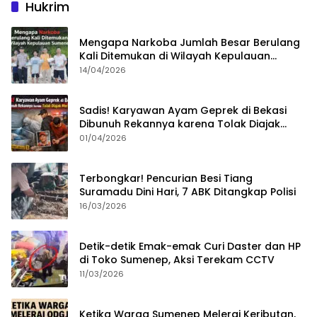
Hukrim
Mengapa Narkoba Jumlah Besar Berulang
Kali Ditemukan di Wilayah Kepulauan
Sumenep?
14/04/2026
Sadis! Karyawan Ayam Geprek di Bekasi
Dibunuh Rekannya karena Tolak Diajak
Merampok Majikan
01/04/2026
Terbongkar! Pencurian Besi Tiang
Suramadu Dini Hari, 7 ABK Ditangkap Polisi
16/03/2026
Detik-detik Emak-emak Curi Daster dan HP
di Toko Sumenep, Aksi Terekam CCTV
11/03/2026
Ketika Warga Sumenep Melerai Keributan,