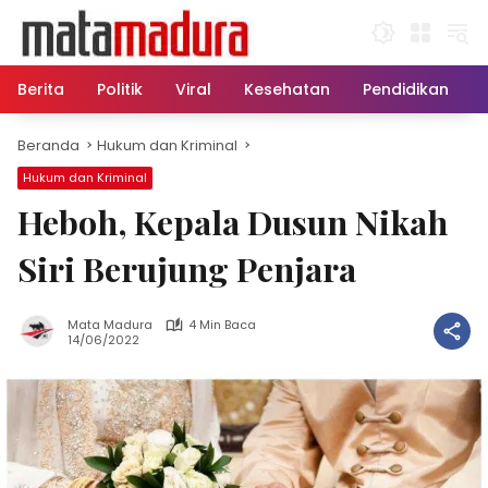
Langsung
ke
konten
Berita
Politik
Viral
Kesehatan
Pendidikan
Beranda
Hukum dan Kriminal
Hukum dan Kriminal
Heboh, Kepala Dusun Nikah
Siri Berujung Penjara
Mata Madura
4 Min Baca
14/06/2022