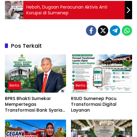
Heboh, Dugaan Peracunan Aktivis Anti
Korupsi di Sumenep
Pos Terkait
Berita
Berita
BPRS Bhakti Sumekar
RSUD Sumenep Pacu
Mempertegas
Transformasi Digital
Transformasi Bank Syariah
Layanan
Modern Daerah