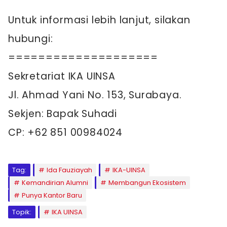
Untuk informasi lebih lanjut, silakan
hubungi:
====================
Sekretariat IKA UINSA
Jl. Ahmad Yani No. 153, Surabaya.
Sekjen: Bapak Suhadi
CP: +62 851 00984024
Tag:
Ida Fauziayah
IKA-UINSA
Kemandirian Alumni
Membangun Ekosistem
Punya Kantor Baru
Topik:
IKA UINSA