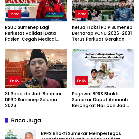
Berita
Berita
RSUD Sumenep Lagi
Ketua Fraksi PDIP Sumenep
Perketat Validasi Data
Berharap PCNU 2026–2031
Pasien, Cegah Medical
Terus Perkuat Gerakan
Error Lewat Sistem Digital
Pendidikan dan Dakwah
Berita
Berita
31 Raperda Jadi Bahasan
Pegawai BPRS Bhakti
DPRD Sumenep Selama
Sumekar Dapat Amanah
2026
Berangkat Haji dan Jadi
Petugas Haji 2026
Baca Juga
BPRS Bhakti Sumekar Mempertegas