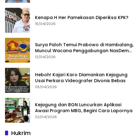
Kenapa H Her Pamekasan Diperiksa KPK?
15/04/2026
Surya Paloh Temui Prabowo di Hambalang,
Muncul Wacana Penggabungan NasDem
dan Gerindra
12/04/2026
Heboh! Kajari Karo Diamankan Kejagung
Usai Perkara Videografer Divonis Bebas
05/04/2026
Kejagung dan BGN Luncurkan Aplikasi
Awasi Program MBG, Begini Cara Lapornya
02/04/2026
Hukrim