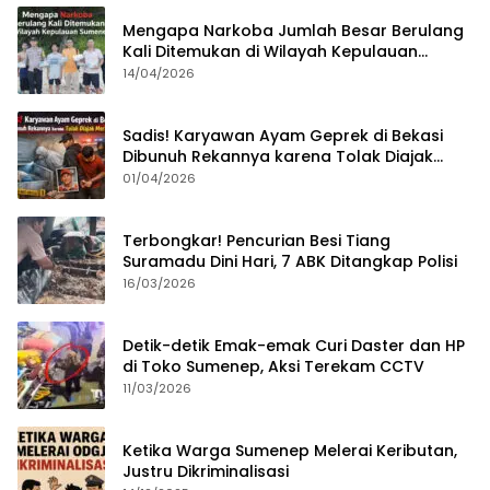
Mengapa Narkoba Jumlah Besar Berulang
Kali Ditemukan di Wilayah Kepulauan
Sumenep?
14/04/2026
Sadis! Karyawan Ayam Geprek di Bekasi
Dibunuh Rekannya karena Tolak Diajak
Merampok Majikan
01/04/2026
Terbongkar! Pencurian Besi Tiang
Suramadu Dini Hari, 7 ABK Ditangkap Polisi
16/03/2026
Detik-detik Emak-emak Curi Daster dan HP
di Toko Sumenep, Aksi Terekam CCTV
11/03/2026
Ketika Warga Sumenep Melerai Keributan,
Justru Dikriminalisasi