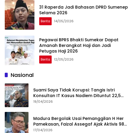
31 Raperda Jadi Bahasan DPRD Sumenep
Selama 2026
Berita
14/05/2026
Pegawai BPRS Bhakti Sumekar Dapat
Amanah Berangkat Haji dan Jadi
Petugas Haji 2026
Berita
12/05/2026
Nasional
Suami Saya Tidak Korupsi: Tangis Istri
Konsultan IT Kasus Nadiem Dituntut 22,5
Tahun
19/04/2026
Madura Bergolak Usai Pemanggilan H Her
Pamekasan, Faizal Assegaf Ajak Aktivis 98
Bongkar Permainan KPK
17/04/2026