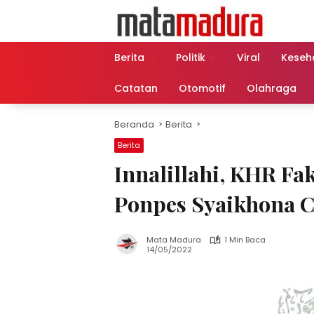
Langsung
ke
konten
Berita
Politik
Viral
Keseh
Catatan
Otomotif
Olahraga
Beranda
Berita
Berita
Innalillahi, KHR Fa
Ponpes Syaikhona C
Mata Madura
1 Min Baca
14/05/2022