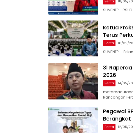
Berita
18/05/2
SUMENEP – RSUD 
Ketua Frak
Terus Perk
Berita
16/05/2
SUMENEP — Pela
31 Raperd
2026
Berita
14/05/2
matamaduranew
Rancangan Pera
Pegawai B
Berangkat 
Berita
12/05/2