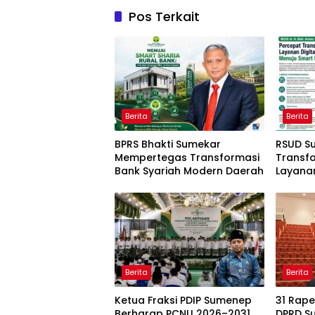
Pos Terkait
Berita
Berita
BPRS Bhakti Sumekar
RSUD S
Mempertegas Transformasi
Transfo
Bank Syariah Modern Daerah
Layana
Berita
Berita
Ketua Fraksi PDIP Sumenep
31 Rap
Berharap PCNU 2026–2031
DPRD S