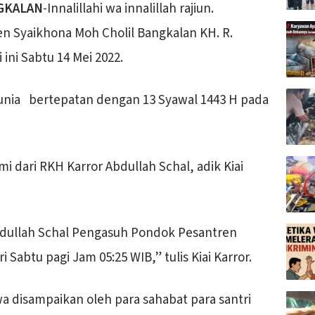
GKALAN
-Innalillahi wa innalillah rajiun.
 Syaikhona Moh Cholil Bangkalan KH. R.
 ini Sabtu 14 Mei 2022.
dunia bertepatan dengan 13 Syawal 1443 H pada
i dari RKH Karror Abdullah Schal, adik Kiai
Abdullah Schal Pengasuh Pondok Pesantren
 Sabtu pagi Jam 05:25 WIB,” tulis Kiai Karror.
a disampaikan oleh para sahabat para santri