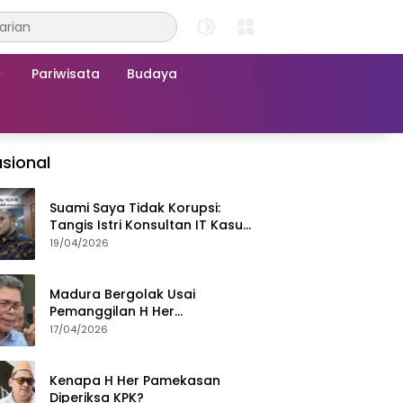
Pariwisata
Budaya
sional
Suami Saya Tidak Korupsi:
Tangis Istri Konsultan IT Kasus
Nadiem Dituntut 22,5 Tahun
19/04/2026
Madura Bergolak Usai
Pemanggilan H Her
Pamekasan, Faizal Assegaf
17/04/2026
Ajak Aktivis 98 Bongkar
Permainan KPK
Kenapa H Her Pamekasan
Diperiksa KPK?