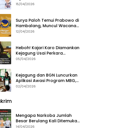
15/04/2026
Surya Paloh Temui Prabowo di
Hambalang, Muncul Wacana
Penggabungan NasDem dan
12/04/2026
Gerindra
Heboh! Kajari Karo Diamankan
Kejagung Usai Perkara
Videografer Divonis Bebas
05/04/2026
Kejagung dan BGN Luncurkan
Aplikasi Awasi Program MBG,
Begini Cara Lapornya
02/04/2026
krim
Mengapa Narkoba Jumlah
Besar Berulang Kali Ditemukan
di Wilayah Kepulauan
14/04/2026