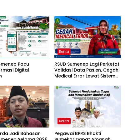
Berita
umenep Pacu
RSUD Sumenep Lagi Perketat
rmasi Digital
Validasi Data Pasien, Cegah
n
Medical Error Lewat Sistem
Digital
Berita
erda Jadi Bahasan
Pegawai BPRS Bhakti
umenep Selama 2026
Sumekar Dapat Amanah