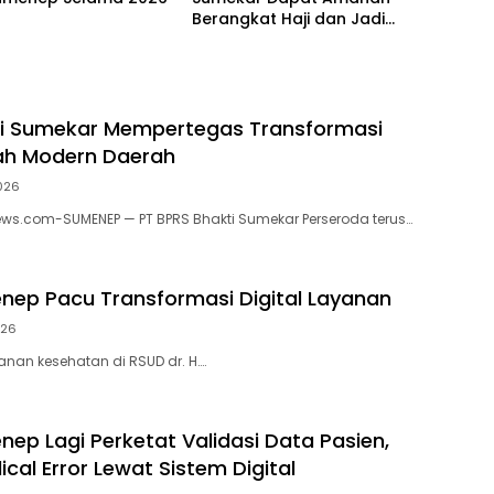
Berangkat Haji dan Jadi
Petugas Haji 2026
ti Sumekar Mempertegas Transformasi
ah Modern Daerah
026
.com-SUMENEP — PT BPRS Bhakti Sumekar Perseroda terus…
ep Pacu Transformasi Digital Layanan
026
anan kesehatan di RSUD dr. H….
ep Lagi Perketat Validasi Data Pasien,
cal Error Lewat Sistem Digital