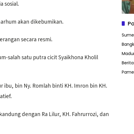
 sosial.
marhum akan dikebumikan.
Po
Sume
erangan secara resmi.
Bangk
Madu
m-salah satu putra cicit Syaikhona Kholil
Berit
Pame
r ibu, bin Ny. Romlah binti KH. Imron bin KH.
atief.
kandung dengan Ra Lilur, KH. Fahrurrozi, dan