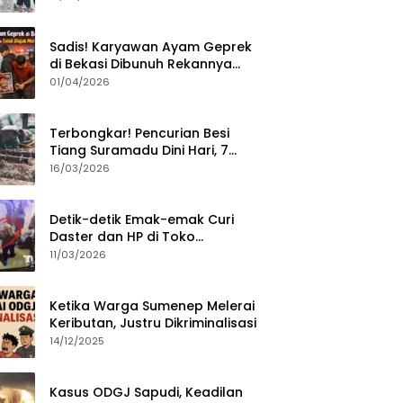
Sumenep?
Sadis! Karyawan Ayam Geprek
di Bekasi Dibunuh Rekannya
karena Tolak Diajak Merampok
01/04/2026
Majikan
Terbongkar! Pencurian Besi
Tiang Suramadu Dini Hari, 7
ABK Ditangkap Polisi
16/03/2026
Detik-detik Emak-emak Curi
Daster dan HP di Toko
Sumenep, Aksi Terekam CCTV
11/03/2026
Ketika Warga Sumenep Melerai
Keributan, Justru Dikriminalisasi
14/12/2025
Kasus ODGJ Sapudi, Keadilan