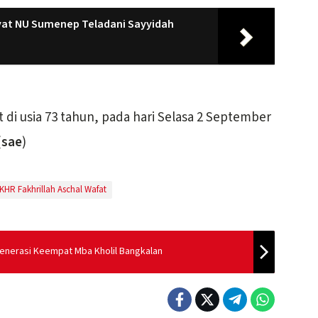
ayat NU Sumenep Teladani Sayyidah
 di usia 73 tahun, pada hari Selasa 2 September
(
sae
)
KHR Fakhrillah Aschal Wafat
Generasi Keempat Mba Kholil Bangkalan