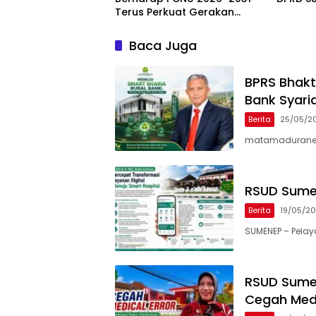
Terus Perkuat Gerakan
Pendidikan dan Dakwah
Baca Juga
BPRS Bhak
Bank Syari
Berita
25/05/2
matamaduranews
RSUD Sumen
Berita
19/05/2
SUMENEP – Pelay
RSUD Sumen
Cegah Medi