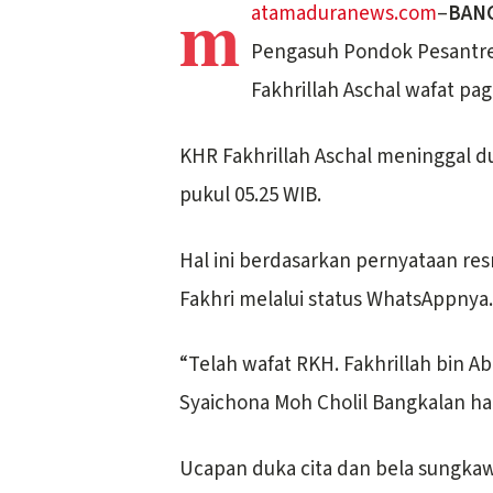
m
atamaduranews.com
–
BAN
Pengasuh Pondok Pesantren
Fakhrillah Aschal wafat pagi
KHR Fakhrillah Aschal meninggal 
pukul 05.25 WIB.
Hal ini berdasarkan pernyataan resm
Fakhri melalui status WhatsAppnya.
“Telah wafat RKH. Fakhrillah bin 
Syaichona Moh Cholil Bangkalan hari
Ucapan duka cita dan bela sungkaw