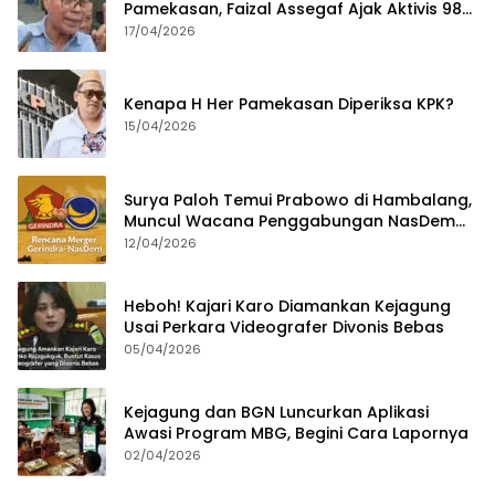
Pamekasan, Faizal Assegaf Ajak Aktivis 98
Bongkar Permainan KPK
17/04/2026
Kenapa H Her Pamekasan Diperiksa KPK?
15/04/2026
Surya Paloh Temui Prabowo di Hambalang,
Muncul Wacana Penggabungan NasDem
dan Gerindra
12/04/2026
Heboh! Kajari Karo Diamankan Kejagung
Usai Perkara Videografer Divonis Bebas
05/04/2026
Kejagung dan BGN Luncurkan Aplikasi
Awasi Program MBG, Begini Cara Lapornya
02/04/2026