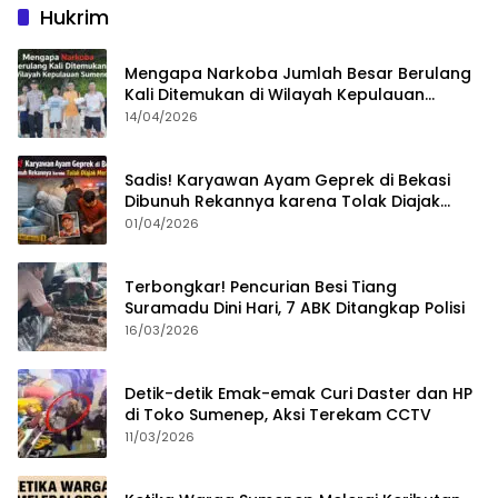
Hukrim
Mengapa Narkoba Jumlah Besar Berulang
Kali Ditemukan di Wilayah Kepulauan
Sumenep?
14/04/2026
Sadis! Karyawan Ayam Geprek di Bekasi
Dibunuh Rekannya karena Tolak Diajak
Merampok Majikan
01/04/2026
Terbongkar! Pencurian Besi Tiang
Suramadu Dini Hari, 7 ABK Ditangkap Polisi
16/03/2026
Detik-detik Emak-emak Curi Daster dan HP
di Toko Sumenep, Aksi Terekam CCTV
11/03/2026