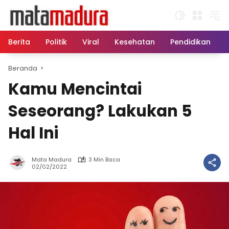
Langsung
ke
konten
Berita
Politik
Viral
Kesehatan
Pendidikan
Beranda
Kamu Mencintai
Seseorang? Lakukan 5
Hal Ini
Mata Madura
3 Min Baca
02/02/2022