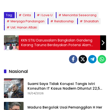
Tag:
Cinta
I Love U
Mencintai Seseorang
Menjaga Pandangan
Relationship
Shalatlah
Ust. Hanan Attaki
KKN STIU Darussalam Bangkalan Gandeng
Karang Taruna Berdayakan Potensi Alam
Desa Dabung
Nasional
Suami Saya Tidak Korupsi: Tangis Istri
Konsultan IT Kasus Nadiem Dituntut 22,5
Tahun
19/04/2026
Madura Bergolak Usai Pemanggilan H Her