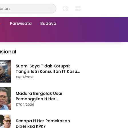
Pariwisata
Budaya
sional
Suami Saya Tidak Korupsi:
Tangis Istri Konsultan IT Kasus
Nadiem Dituntut 22,5 Tahun
19/04/2026
Madura Bergolak Usai
Pemanggilan H Her
Pamekasan, Faizal Assegaf
17/04/2026
Ajak Aktivis 98 Bongkar
Permainan KPK
Kenapa H Her Pamekasan
Diperiksa KPK?