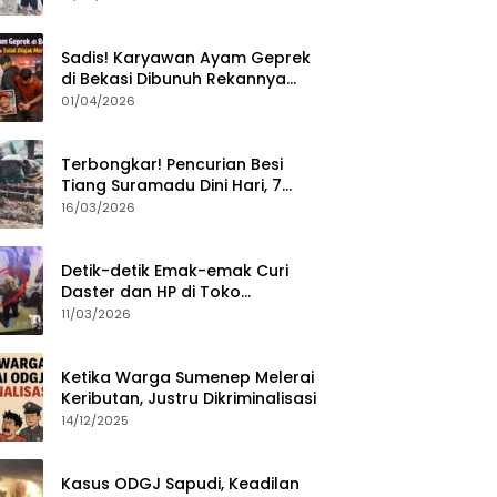
Sumenep?
Sadis! Karyawan Ayam Geprek
di Bekasi Dibunuh Rekannya
karena Tolak Diajak Merampok
01/04/2026
Majikan
Terbongkar! Pencurian Besi
Tiang Suramadu Dini Hari, 7
ABK Ditangkap Polisi
16/03/2026
Detik-detik Emak-emak Curi
Daster dan HP di Toko
Sumenep, Aksi Terekam CCTV
11/03/2026
Ketika Warga Sumenep Melerai
Keributan, Justru Dikriminalisasi
14/12/2025
Kasus ODGJ Sapudi, Keadilan