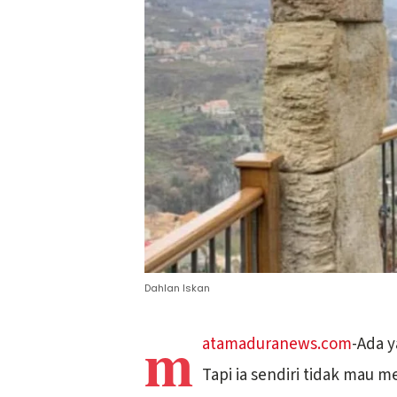
Dahlan Iskan
m
atamaduranews.com
-Ada y
Tapi ia sendiri tidak mau m