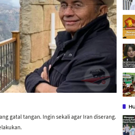
Hu
ang gatal tangan. Ingin sekali agar Iran diserang.
elakukan.