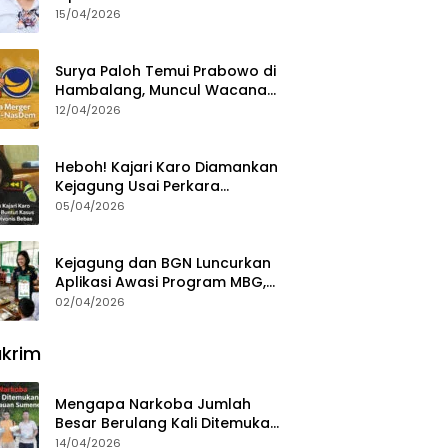
15/04/2026
Surya Paloh Temui Prabowo di
Hambalang, Muncul Wacana
Penggabungan NasDem dan
12/04/2026
Gerindra
Heboh! Kajari Karo Diamankan
Kejagung Usai Perkara
Videografer Divonis Bebas
05/04/2026
Kejagung dan BGN Luncurkan
Aplikasi Awasi Program MBG,
Begini Cara Lapornya
02/04/2026
krim
Mengapa Narkoba Jumlah
Besar Berulang Kali Ditemukan
di Wilayah Kepulauan
14/04/2026