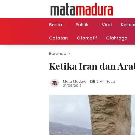
Langsung
ke
konten
Berita
Politik
Viral
Keseh
Catatan
Otomotif
Olahraga
Beranda
Ketika Iran dan Ar
Mata Madura
3 Min Baca
21/09/2019