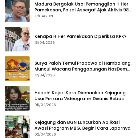
Madura Bergolak Usai Pemanggilan H Her
Pamekasan, Faizal Assegaf Ajak Aktivis 98
Bongkar Permainan KPK
17/04/2026
Kenapa H Her Pamekasan Diperiksa KPK?
15/04/2026
Surya Paloh Temui Prabowo di Hambalang,
Muncul Wacana Penggabungan NasDem
dan Gerindra
12/04/2026
Heboh! Kajari Karo Diamankan Kejagung
Usai Perkara Videografer Divonis Bebas
05/04/2026
Kejagung dan BGN Luncurkan Aplikasi
Awasi Program MBG, Begini Cara Lapornya
02/04/2026