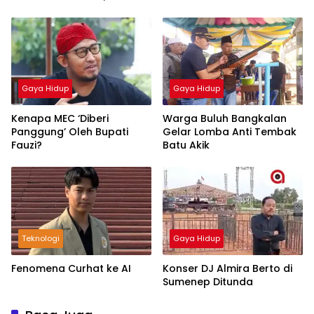
Mudah Miliki Kendaraan
Gaya Hidup
Gaya Hidup
Kenapa MEC ‘Diberi
Warga Buluh Bangkalan
Panggung’ Oleh Bupati
Gelar Lomba Anti Tembak
Fauzi?
Batu Akik
Teknologi
Gaya Hidup
Fenomena Curhat ke AI
Konser DJ Almira Berto di
Sumenep Ditunda