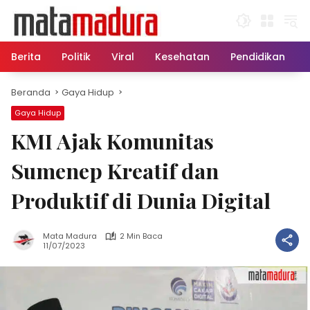
Langsung
ke
konten
Berita
Politik
Viral
Kesehatan
Pendidikan
Beranda
Gaya Hidup
Gaya Hidup
KMI Ajak Komunitas
Sumenep Kreatif dan
Produktif di Dunia Digital
Mata Madura
2 Min Baca
11/07/2023