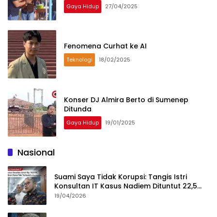
Gaya Hidup
27/04/2025
Fenomena Curhat ke AI
Teknologi
18/02/2025
Konser DJ Almira Berto di Sumenep
Ditunda
Gaya Hidup
19/01/2025
Nasional
Suami Saya Tidak Korupsi: Tangis Istri
Konsultan IT Kasus Nadiem Dituntut 22,5
Tahun
19/04/2026