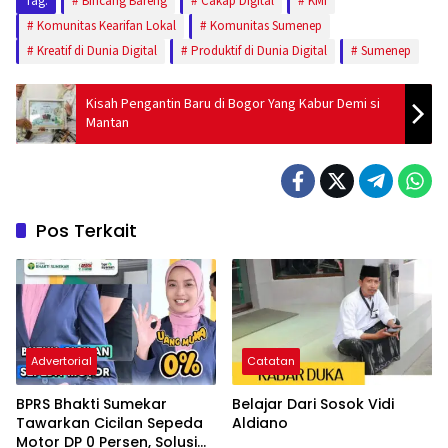
Tag:
Bincang Bareng
Cakap Digital
KMI
Komunitas Kearifan Lokal
Komunitas Sumenep
Kreatif di Dunia Digital
Produktif di Dunia Digital
Sumenep
Kisah Pengantin Baru di Bogor Yang Kabur Demi si
Mantan
Pos Terkait
Advertorial
Catatan
BPRS Bhakti Sumekar
Belajar Dari Sosok Vidi
Tawarkan Cicilan Sepeda
Aldiano
Motor DP 0 Persen, Solusi