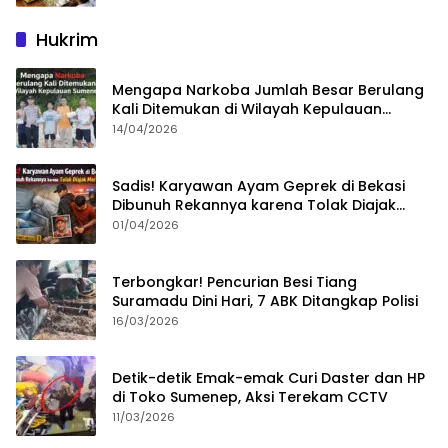
Hukrim
Mengapa Narkoba Jumlah Besar Berulang
Kali Ditemukan di Wilayah Kepulauan
Sumenep?
14/04/2026
Sadis! Karyawan Ayam Geprek di Bekasi
Dibunuh Rekannya karena Tolak Diajak
Merampok Majikan
01/04/2026
Terbongkar! Pencurian Besi Tiang
Suramadu Dini Hari, 7 ABK Ditangkap Polisi
16/03/2026
Detik-detik Emak-emak Curi Daster dan HP
di Toko Sumenep, Aksi Terekam CCTV
11/03/2026