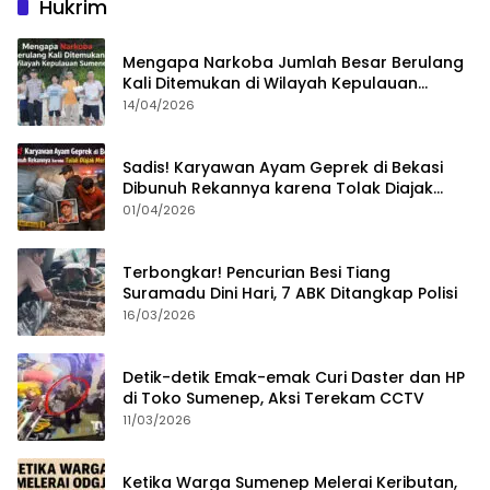
Hukrim
Mengapa Narkoba Jumlah Besar Berulang
Kali Ditemukan di Wilayah Kepulauan
Sumenep?
14/04/2026
Sadis! Karyawan Ayam Geprek di Bekasi
Dibunuh Rekannya karena Tolak Diajak
Merampok Majikan
01/04/2026
Terbongkar! Pencurian Besi Tiang
Suramadu Dini Hari, 7 ABK Ditangkap Polisi
16/03/2026
Detik-detik Emak-emak Curi Daster dan HP
di Toko Sumenep, Aksi Terekam CCTV
11/03/2026
Ketika Warga Sumenep Melerai Keributan,