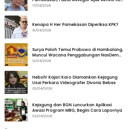
Bongkar Permainan KPK
17/04/2026
Kenapa H Her Pamekasan Diperiksa KPK?
15/04/2026
Surya Paloh Temui Prabowo di Hambalang,
Muncul Wacana Penggabungan NasDem
dan Gerindra
12/04/2026
Heboh! Kajari Karo Diamankan Kejagung
Usai Perkara Videografer Divonis Bebas
05/04/2026
Kejagung dan BGN Luncurkan Aplikasi
Awasi Program MBG, Begini Cara Lapornya
02/04/2026