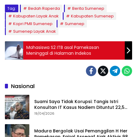
Tag:
Bedah Raperda
Berita Sumenep
Kabupaten Layak Anak
Kabupaten Sumenep
Kopri PMII Sumenep
Sumenep
Sumenep Layak Anak
Mahasiswa S2 ITB asal Pamekasan
Meninggal di Halaman Indekos
Nasional
Suami Saya Tidak Korupsi: Tangis Istri
Konsultan IT Kasus Nadiem Dituntut 22,5
Tahun
19/04/2026
Madura Bergolak Usai Pemanggilan H Her
Pamekasan, Faizal Assegaf Ajak Aktivis 98