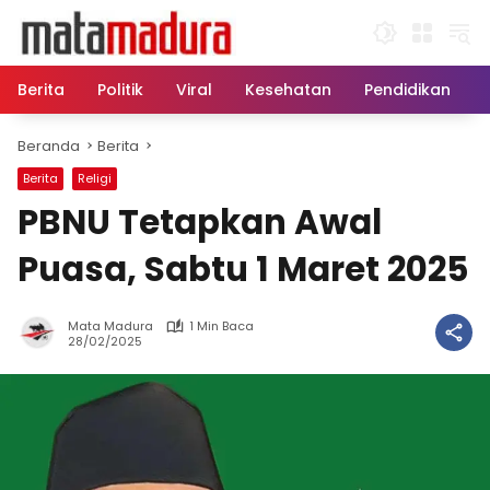
Langsung
ke
konten
Berita
Politik
Viral
Kesehatan
Pendidikan
Beranda
Berita
Berita
Religi
PBNU Tetapkan Awal
Puasa, Sabtu 1 Maret 2025
Mata Madura
1 Min Baca
28/02/2025