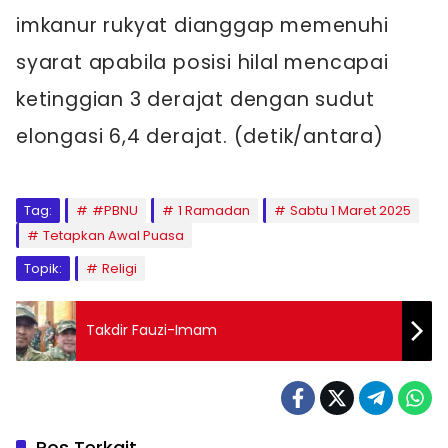
imkanur rukyat dianggap memenuhi
syarat apabila posisi hilal mencapai
ketinggian 3 derajat dengan sudut
elongasi 6,4 derajat. (detik/antara)
Tag:
#PBNU
1 Ramadan
Sabtu 1 Maret 2025
Tetapkan Awal Puasa
Topik:
Religi
Takdir Fauzi-Imam
Pos Terkait