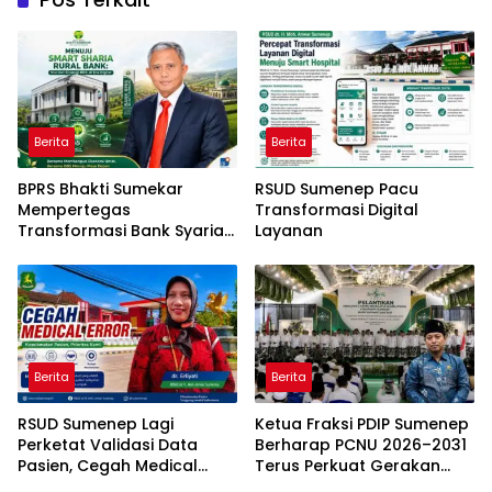
Berita
Berita
BPRS Bhakti Sumekar
RSUD Sumenep Pacu
Mempertegas
Transformasi Digital
Transformasi Bank Syariah
Layanan
Modern Daerah
Berita
Berita
RSUD Sumenep Lagi
Ketua Fraksi PDIP Sumenep
Perketat Validasi Data
Berharap PCNU 2026–2031
Pasien, Cegah Medical
Terus Perkuat Gerakan
Error Lewat Sistem Digital
Pendidikan dan Dakwah