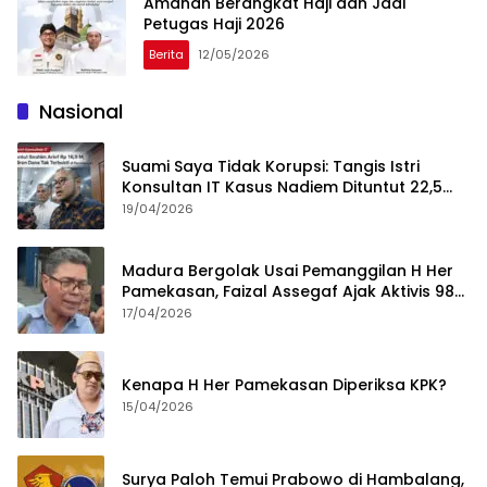
Amanah Berangkat Haji dan Jadi
Petugas Haji 2026
Berita
12/05/2026
Nasional
Suami Saya Tidak Korupsi: Tangis Istri
Konsultan IT Kasus Nadiem Dituntut 22,5
Tahun
19/04/2026
Madura Bergolak Usai Pemanggilan H Her
Pamekasan, Faizal Assegaf Ajak Aktivis 98
Bongkar Permainan KPK
17/04/2026
Kenapa H Her Pamekasan Diperiksa KPK?
15/04/2026
Surya Paloh Temui Prabowo di Hambalang,