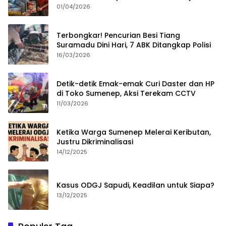
Merampok Majikan
01/04/2026
Terbongkar! Pencurian Besi Tiang
Suramadu Dini Hari, 7 ABK Ditangkap Polisi
16/03/2026
Detik-detik Emak-emak Curi Daster dan HP
di Toko Sumenep, Aksi Terekam CCTV
11/03/2026
Ketika Warga Sumenep Melerai Keributan,
Justru Dikriminalisasi
14/12/2025
Kasus ODGJ Sapudi, Keadilan untuk Siapa?
13/12/2025