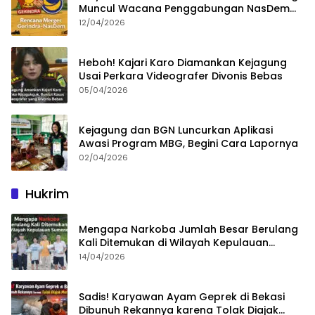
Muncul Wacana Penggabungan NasDem
dan Gerindra
12/04/2026
Heboh! Kajari Karo Diamankan Kejagung
Usai Perkara Videografer Divonis Bebas
05/04/2026
Kejagung dan BGN Luncurkan Aplikasi
Awasi Program MBG, Begini Cara Lapornya
02/04/2026
Hukrim
Mengapa Narkoba Jumlah Besar Berulang
Kali Ditemukan di Wilayah Kepulauan
Sumenep?
14/04/2026
Sadis! Karyawan Ayam Geprek di Bekasi
Dibunuh Rekannya karena Tolak Diajak