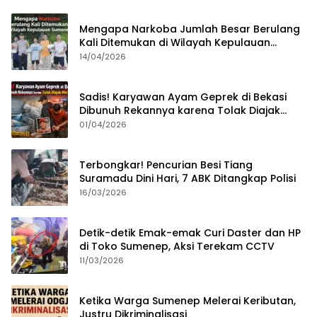
Mengapa Narkoba Jumlah Besar Berulang
Kali Ditemukan di Wilayah Kepulauan
Sumenep?
14/04/2026
Sadis! Karyawan Ayam Geprek di Bekasi
Dibunuh Rekannya karena Tolak Diajak
Merampok Majikan
01/04/2026
Terbongkar! Pencurian Besi Tiang
Suramadu Dini Hari, 7 ABK Ditangkap Polisi
16/03/2026
Detik-detik Emak-emak Curi Daster dan HP
di Toko Sumenep, Aksi Terekam CCTV
11/03/2026
Ketika Warga Sumenep Melerai Keributan,
Justru Dikriminalisasi