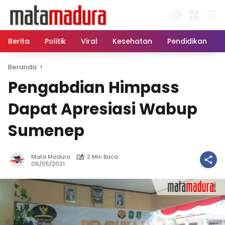
Langsung
ke
konten
Berita
Politik
Viral
Kesehatan
Pendidikan
Beranda
Pengabdian Himpass
Dapat Apresiasi Wabup
Sumenep
Mata Madura
2 Min Baca
06/05/2021