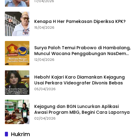
Bongkar Permainan KPK
17/04/2026
Kenapa H Her Pamekasan Diperiksa KPK?
15/04/2026
Surya Paloh Temui Prabowo di Hambalang,
Muncul Wacana Penggabungan NasDem
dan Gerindra
12/04/2026
Heboh! Kajari Karo Diamankan Kejagung
Usai Perkara Videografer Divonis Bebas
05/04/2026
Kejagung dan BGN Luncurkan Aplikasi
Awasi Program MBG, Begini Cara Lapornya
02/04/2026
Hukrim