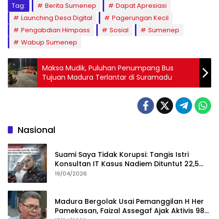
Tag:
Berita Sumenep
Dapat Apresiasi
Launching Desa Digital
Pagerungan Kecil
Pengabdian Himpass
Sosial
Sumenep
Wabup Sumenep
Maksa Mudik, Puluhan Penumpang Bus
Tujuan Madura Terlantar di Suramadu
Nasional
Suami Saya Tidak Korupsi: Tangis Istri
Konsultan IT Kasus Nadiem Dituntut 22,5
Tahun
19/04/2026
Madura Bergolak Usai Pemanggilan H Her
Pamekasan, Faizal Assegaf Ajak Aktivis 98