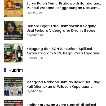
Surya Paloh Temui Prabowo di Hambalang,
Muncul Wacana Penggabungan NasDem
dan Gerindra
12/04/2026
Heboh! Kajari Karo Diamankan Kejagung
Usai Perkara Videografer Divonis Bebas
05/04/2026
Kejagung dan BGN Luncurkan Aplikasi
Awasi Program MBG, Begini Cara Lapornya
02/04/2026
Hukrim
Mengapa Narkoba Jumlah Besar Berulang
Kali Ditemukan di Wilayah Kepulauan
Sumenep?
14/04/2026
Sadis! Karyawan Ayam Geprek di Bekasi