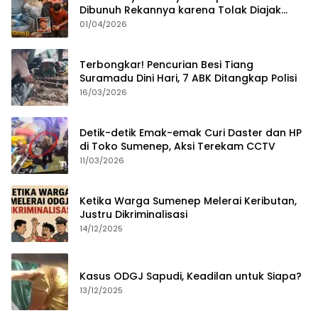
Dibunuh Rekannya karena Tolak Diajak
Merampok Majikan
01/04/2026
Terbongkar! Pencurian Besi Tiang
Suramadu Dini Hari, 7 ABK Ditangkap Polisi
16/03/2026
Detik-detik Emak-emak Curi Daster dan HP
di Toko Sumenep, Aksi Terekam CCTV
11/03/2026
Ketika Warga Sumenep Melerai Keributan,
Justru Dikriminalisasi
14/12/2025
Kasus ODGJ Sapudi, Keadilan untuk Siapa?
13/12/2025