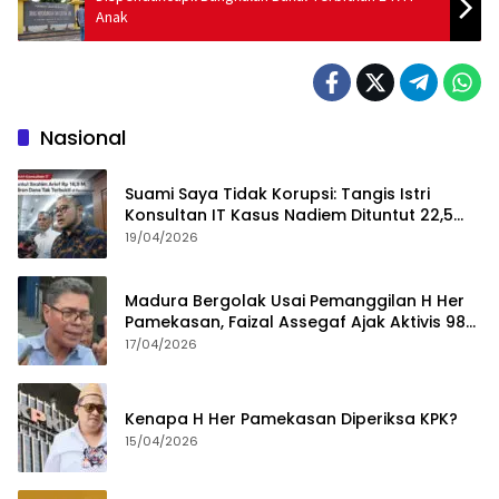
Anak
Nasional
Suami Saya Tidak Korupsi: Tangis Istri
Konsultan IT Kasus Nadiem Dituntut 22,5
Tahun
19/04/2026
Madura Bergolak Usai Pemanggilan H Her
Pamekasan, Faizal Assegaf Ajak Aktivis 98
Bongkar Permainan KPK
17/04/2026
Kenapa H Her Pamekasan Diperiksa KPK?
15/04/2026