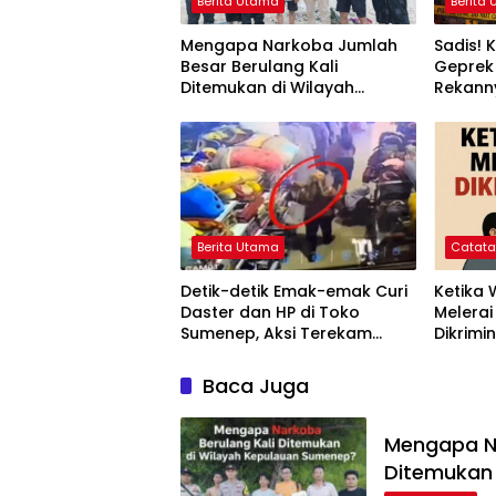
Berita Utama
Berita
Mengapa Narkoba Jumlah
Sadis!
Besar Berulang Kali
Geprek 
Ditemukan di Wilayah
Rekann
Kepulauan Sumenep?
Diajak
Berita Utama
Catat
Detik-detik Emak-emak Curi
Ketika
Daster dan HP di Toko
Melerai
Sumenep, Aksi Terekam
Dikrimin
CCTV
Baca Juga
Mengapa Na
Ditemukan