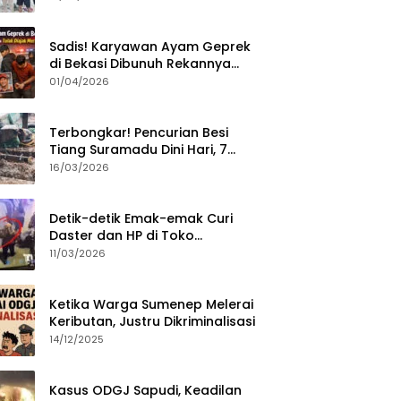
Sumenep?
Sadis! Karyawan Ayam Geprek
di Bekasi Dibunuh Rekannya
karena Tolak Diajak Merampok
01/04/2026
Majikan
Terbongkar! Pencurian Besi
Tiang Suramadu Dini Hari, 7
ABK Ditangkap Polisi
16/03/2026
Detik-detik Emak-emak Curi
Daster dan HP di Toko
Sumenep, Aksi Terekam CCTV
11/03/2026
Ketika Warga Sumenep Melerai
Keributan, Justru Dikriminalisasi
14/12/2025
Kasus ODGJ Sapudi, Keadilan