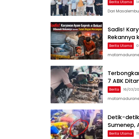
Berita Utama
1
Dari Masalembu
Sadis! Kar
Rekannya k
Berita Utama
0
matamaduranew
Terbongkar
7 ABK Ditan
Berita
16/03/2
matamaduranews
Detik-deti
Sumenep, 
Berita Utama
1