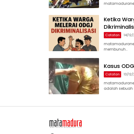
matamaduranew
Ketika War
Dikriminali
Catatan
14/12
matamaduranew
membunuh…
Kasus ODGJ
Catatan
13/12
matamaduranew
adalah sebua