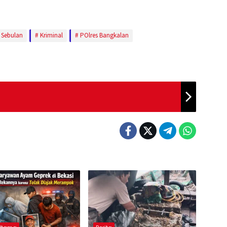
 Sebulan
Kriminal
POlres Bangkalan