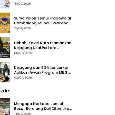
15/04/2026
Surya Paloh Temui Prabowo di
Hambalang, Muncul Wacana
Penggabungan NasDem dan
12/04/2026
Gerindra
Heboh! Kajari Karo Diamankan
Kejagung Usai Perkara
Videografer Divonis Bebas
05/04/2026
Kejagung dan BGN Luncurkan
Aplikasi Awasi Program MBG,
Begini Cara Lapornya
02/04/2026
krim
Mengapa Narkoba Jumlah
Besar Berulang Kali Ditemukan
di Wilayah Kepulauan
14/04/2026