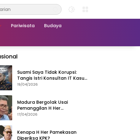
Pariwisata
Budaya
sional
Suami Saya Tidak Korupsi:
Tangis Istri Konsultan IT Kasus
Nadiem Dituntut 22,5 Tahun
19/04/2026
Madura Bergolak Usai
Pemanggilan H Her
Pamekasan, Faizal Assegaf
17/04/2026
Ajak Aktivis 98 Bongkar
Permainan KPK
Kenapa H Her Pamekasan
Diperiksa KPK?