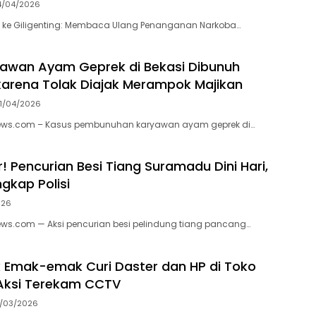
4/04/2026
 ke Giligenting: Membaca Ulang Penanganan Narkoba…
yawan Ayam Geprek di Bekasi Dibunuh
arena Tolak Diajak Merampok Majikan
1/04/2026
s.com – Kasus pembunuhan karyawan ayam geprek di…
! Pencurian Besi Tiang Suramadu Dini Hari,
gkap Polisi
026
.com — Aksi pencurian besi pelindung tiang pancang…
k Emak-emak Curi Daster dan HP di Toko
Aksi Terekam CCTV
1/03/2026