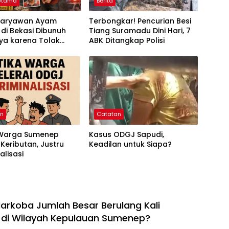
 Utama
Berita
 Karyawan Ayam
Terbongkar! Pencurian Besi
di Bekasi Dibunuh
Tiang Suramadu Dini Hari, 7
ya karena Tolak
ABK Ditangkap Polisi
 Merampok Majikan
an
Catatan
 Warga Sumenep
Kasus ODGJ Sapudi,
 Keributan, Justru
Keadilan untuk Siapa?
alisasi
rkoba Jumlah Besar Berulang Kali
 di Wilayah Kepulauan Sumenep?