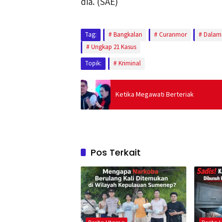
dia. (SAE)
Tag:
Bangkalan
Curanmor
Dalam
Ungkap 21 Kasus
Topik:
Kriminal
Ketika Megawati Berteriak
Pos Terkait