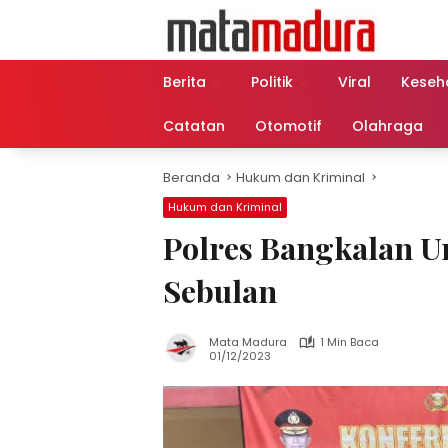
Langsung
ke
konten
Berita
Politik
Viral
Keseh
Catatan
Otomotif
Olahraga
Beranda
Hukum dan Kriminal
Hukum dan Kriminal
Polres Bangkalan U
Sebulan
Mata Madura
1 Min Baca
01/12/2023