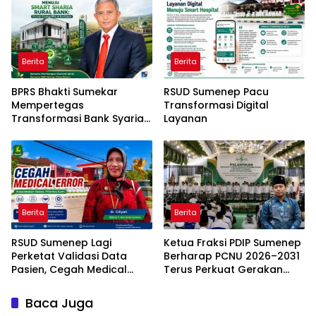
Berita
Berita
BPRS Bhakti Sumekar
RSUD Sumenep Pacu
Mempertegas
Transformasi Digital
Transformasi Bank Syariah
Layanan
Modern Daerah
Berita
Berita
RSUD Sumenep Lagi
Ketua Fraksi PDIP Sumenep
Perketat Validasi Data
Berharap PCNU 2026–2031
Pasien, Cegah Medical
Terus Perkuat Gerakan
Error Lewat Sistem Digital
Pendidikan dan Dakwah
Baca Juga