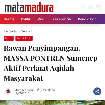
Langsung
ke
konten
Berita
Politik
Viral
Kesehatan
Pendidikan
Beranda
Berita
Berita
Pendidikan
Rawan Penyimpangan,
MASSA PONTREN Sumenep
Aktif Perkuat Aqidah
Masyarakat
Mata Madura
2 Min Baca
14/05/2016