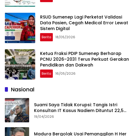
RSUD Sumenep Lagi Perketat Validasi
Data Pasien, Cegah Medical Error Lewat
Sistem Digital
Berita
18/05/2026
Ketua Fraksi PDIP Sumenep Berharap
PCNU 2026–2031 Terus Perkuat Gerakan
Pendidikan dan Dakwah
Berita
16/05/2026
Nasional
Suami Saya Tidak Korupsi: Tangis Istri
Konsultan IT Kasus Nadiem Dituntut 22,5
Tahun
19/04/2026
Madura Bergolak Usai Pemanggilan H Her