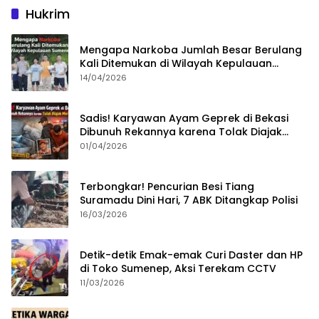
Hukrim
Mengapa Narkoba Jumlah Besar Berulang
Kali Ditemukan di Wilayah Kepulauan
Sumenep?
14/04/2026
Sadis! Karyawan Ayam Geprek di Bekasi
Dibunuh Rekannya karena Tolak Diajak
Merampok Majikan
01/04/2026
Terbongkar! Pencurian Besi Tiang
Suramadu Dini Hari, 7 ABK Ditangkap Polisi
16/03/2026
Detik-detik Emak-emak Curi Daster dan HP
di Toko Sumenep, Aksi Terekam CCTV
11/03/2026