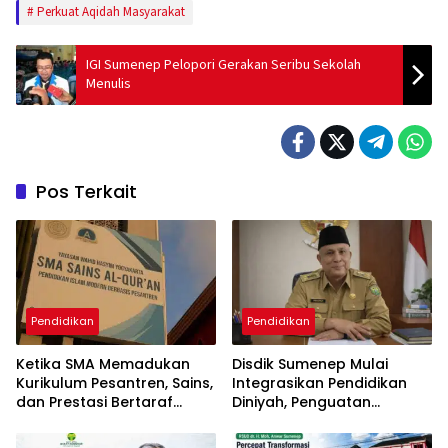
Perkuat Aqidah Masyarakat
IGI Sumenep Pelopori Gerakan Seribu Sekolah
Menulis
Pos Terkait
Pendidikan
Pendidikan
Ketika SMA Memadukan
Disdik Sumenep Mulai
Kurikulum Pesantren, Sains,
Integrasikan Pendidikan
dan Prestasi Bertaraf
Diniyah, Penguatan
Internasional
Karakter Resmi Masuk
Sekolah