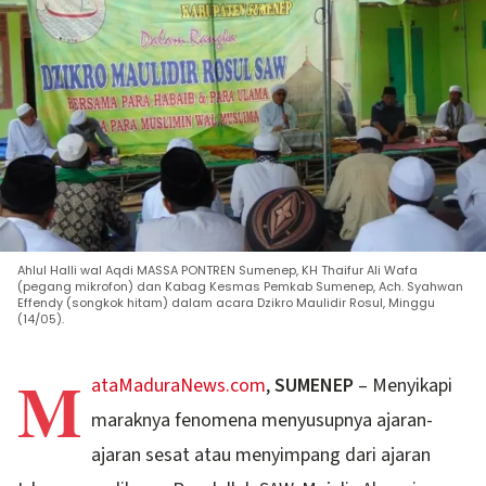
Ahlul Halli wal Aqdi MASSA PONTREN Sumenep, KH Thaifur Ali Wafa
(pegang mikrofon) dan Kabag Kesmas Pemkab Sumenep, Ach. Syahwan
Effendy (songkok hitam) dalam acara Dzikro Maulidir Rosul, Minggu
(14/05).
M
ataMaduraNews.com
,
SUMENEP
– Menyikapi
maraknya fenomena menyusupnya ajaran-
ajaran sesat atau menyimpang dari ajaran