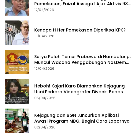
Pamekasan, Faizal Assegaf Ajak Aktivis 98
Bongkar Permainan KPK
17/04/2026
Kenapa H Her Pamekasan Diperiksa KPK?
15/04/2026
Surya Paloh Temui Prabowo di Hambalang,
Muncul Wacana Penggabungan NasDem
dan Gerindra
12/04/2026
Heboh! Kajari Karo Diamankan Kejagung
Usai Perkara Videografer Divonis Bebas
05/04/2026
Kejagung dan BGN Luncurkan Aplikasi
Awasi Program MBG, Begini Cara Lapornya
02/04/2026