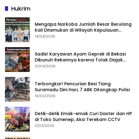
Hukrim
Mengapa Narkoba Jumlah Besar Berulang
Kali Ditemukan di Wilayah Kepulauan
Sumenep?
14/04/2026
Sadis! Karyawan Ayam Geprek di Bekasi
Dibunuh Rekannya karena Tolak Diajak
Merampok Majikan
01/04/2026
Terbongkar! Pencurian Besi Tiang
Suramadu Dini Hari, 7 ABK Ditangkap Polisi
16/03/2026
Detik-detik Emak-emak Curi Daster dan HP
di Toko Sumenep, Aksi Terekam CCTV
11/03/2026