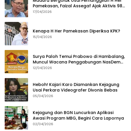
Madura Bergolak Usai Pemanggilan H Her
Pamekasan, Faizal Assegaf Ajak Aktivis 98
Bongkar Permainan KPK
17/04/2026
Kenapa H Her Pamekasan Diperiksa KPK?
15/04/2026
Surya Paloh Temui Prabowo di Hambalang,
Muncul Wacana Penggabungan NasDem
dan Gerindra
12/04/2026
Heboh! Kajari Karo Diamankan Kejagung
Usai Perkara Videografer Divonis Bebas
05/04/2026
Kejagung dan BGN Luncurkan Aplikasi
Awasi Program MBG, Begini Cara Lapornya
02/04/2026