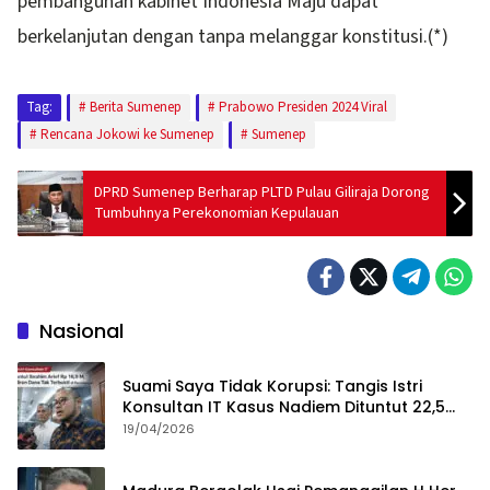
pembangunan kabinet Indonesia Maju dapat
berkelanjutan dengan tanpa melanggar konstitusi.(*)
Tag:
Berita Sumenep
Prabowo Presiden 2024 Viral
Rencana Jokowi ke Sumenep
Sumenep
DPRD Sumenep Berharap PLTD Pulau Giliraja Dorong
Tumbuhnya Perekonomian Kepulauan
Nasional
Suami Saya Tidak Korupsi: Tangis Istri
Konsultan IT Kasus Nadiem Dituntut 22,5
Tahun
19/04/2026