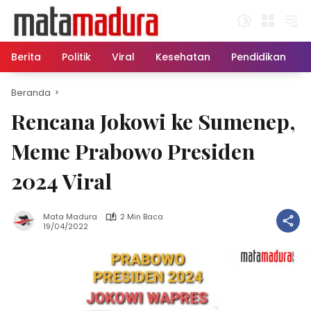
Langsung
ke
konten
Berita
Politik
Viral
Kesehatan
Pendidikan
Beranda
Rencana Jokowi ke Sumenep,
Meme Prabowo Presiden
2024 Viral
Mata Madura
2 Min Baca
19/04/2022