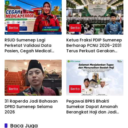
Berita
Berita
RSUD Sumenep Lagi
Ketua Fraksi PDIP Sumenep
Perketat Validasi Data
Berharap PCNU 2026–2031
Pasien, Cegah Medical
Terus Perkuat Gerakan
Error Lewat Sistem Digital
Pendidikan dan Dakwah
Berita
Berita
31 Raperda Jadi Bahasan
Pegawai BPRS Bhakti
DPRD Sumenep Selama
Sumekar Dapat Amanah
2026
Berangkat Haji dan Jadi
Petugas Haji 2026
Baca Juga