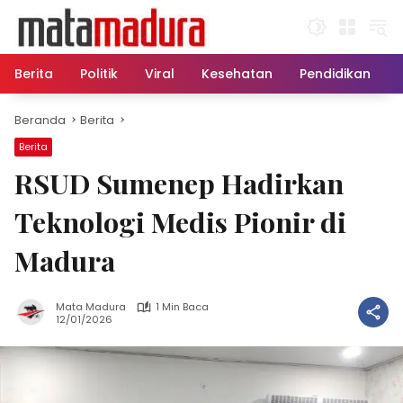
Langsung
ke
konten
Berita
Politik
Viral
Kesehatan
Pendidikan
Beranda
Berita
Berita
RSUD Sumenep Hadirkan
Teknologi Medis Pionir di
Madura
Mata Madura
1 Min Baca
12/01/2026