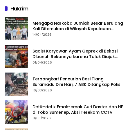
Hukrim
Mengapa Narkoba Jumlah Besar Berulang
Kali Ditemukan di Wilayah Kepulauan
Sumenep?
14/04/2026
Sadis! Karyawan Ayam Geprek di Bekasi
Dibunuh Rekannya karena Tolak Diajak
Merampok Majikan
01/04/2026
Terbongkar! Pencurian Besi Tiang
Suramadu Dini Hari, 7 ABK Ditangkap Polisi
16/03/2026
Detik-detik Emak-emak Curi Daster dan HP
di Toko Sumenep, Aksi Terekam CCTV
11/03/2026