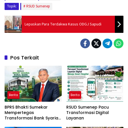
Topik:
RSUD Sumenep
Lepaskan Para Terdakwa Kasus ODGJ Sapudi
Pos Terkait
Berita
Berita
BPRS Bhakti Sumekar
RSUD Sumenep Pacu
Mempertegas
Transformasi Digital
Transformasi Bank Syariah
Layanan
Modern Daerah