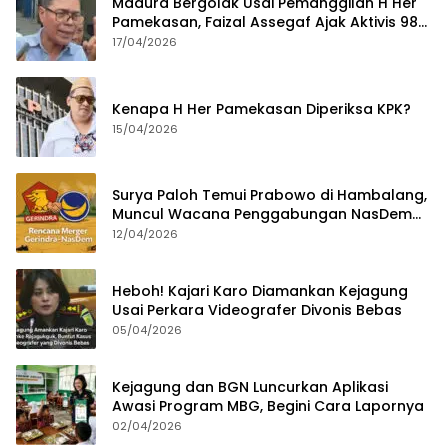
Madura Bergolak Usai Pemanggilan H Her
Pamekasan, Faizal Assegaf Ajak Aktivis 98
Bongkar Permainan KPK
17/04/2026
Kenapa H Her Pamekasan Diperiksa KPK?
15/04/2026
Surya Paloh Temui Prabowo di Hambalang,
Muncul Wacana Penggabungan NasDem
dan Gerindra
12/04/2026
Heboh! Kajari Karo Diamankan Kejagung
Usai Perkara Videografer Divonis Bebas
05/04/2026
Kejagung dan BGN Luncurkan Aplikasi
Awasi Program MBG, Begini Cara Lapornya
02/04/2026