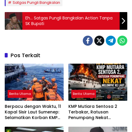
Satgas Pungli Bangkalan
Eh… Satgas Pungli Bangkalan Action Tanpa
SK Bupati
Pos Terkait
Berita Utama
Berita Utama
Berpacu dengan Waktu, 11
KMP Mutiara Sentosa 2
Kapal Sisir Laut Sumenep:
Terbakar, Ratusan
Selamatkan Korban KMP
Penumpang Nekat
Mutiara Sentosa 2
Melompat ke Laut