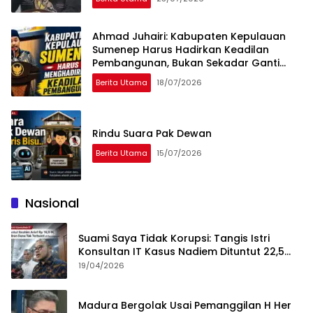
Ahmad Juhairi: Kabupaten Kepulauan
Sumenep Harus Hadirkan Keadilan
Pembangunan, Bukan Sekadar Ganti
Nama
Berita Utama
18/07/2026
Rindu Suara Pak Dewan
Berita Utama
15/07/2026
Nasional
Suami Saya Tidak Korupsi: Tangis Istri
Konsultan IT Kasus Nadiem Dituntut 22,5
Tahun
19/04/2026
Madura Bergolak Usai Pemanggilan H Her