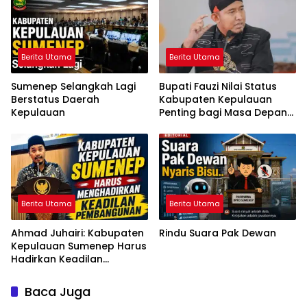
Berita Utama
Berita Utama
Sumenep Selangkah Lagi
Bupati Fauzi Nilai Status
Berstatus Daerah
Kabupaten Kepulauan
Kepulauan
Penting bagi Masa Depan
Sumenep
Berita Utama
Berita Utama
Ahmad Juhairi: Kabupaten
Rindu Suara Pak Dewan
Kepulauan Sumenep Harus
Hadirkan Keadilan
Pembangunan, Bukan
Sekadar Ganti Nama
Baca Juga