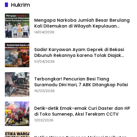
Hukrim
Mengapa Narkoba Jumlah Besar Berulang
Kali Ditemukan di Wilayah Kepulauan
Sumenep?
14/04/2026
Sadis! Karyawan Ayam Geprek di Bekasi
Dibunuh Rekannya karena Tolak Diajak
Merampok Majikan
01/04/2026
Terbongkar! Pencurian Besi Tiang
Suramadu Dini Hari, 7 ABK Ditangkap Polisi
16/03/2026
Detik-detik Emak-emak Curi Daster dan HP
di Toko Sumenep, Aksi Terekam CCTV
11/03/2026