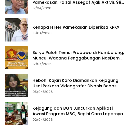
Pamekasan, Faizal Assegaf Ajak Aktivis 98
Bongkar Permainan KPK
17/04/2026
Kenapa H Her Pamekasan Diperiksa KPK?
15/04/2026
Surya Paloh Temui Prabowo di Hambalang,
Muncul Wacana Penggabungan NasDem
dan Gerindra
12/04/2026
Heboh! Kajari Karo Diamankan Kejagung
Usai Perkara Videografer Divonis Bebas
05/04/2026
Kejagung dan BGN Luncurkan Aplikasi
Awasi Program MBG, Begini Cara Lapornya
02/04/2026