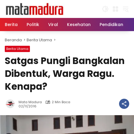
Langsung
ke
konten
Berita
Politik
Viral
Kesehatan
Pendidikan
Beranda
Berita Utama
Berita Utama
Satgas Pungli Bangkalan
Dibentuk, Warga Ragu.
Kenapa?
Mata Madura
2 Min Baca
02/11/2016