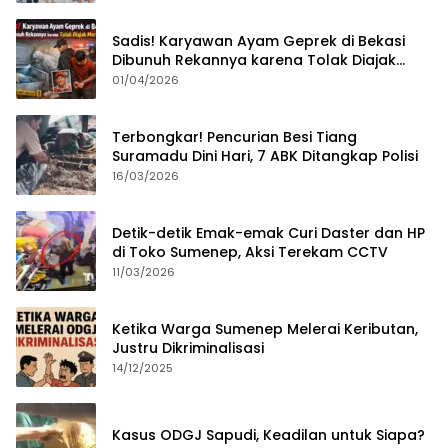
Sadis! Karyawan Ayam Geprek di Bekasi
Dibunuh Rekannya karena Tolak Diajak
Merampok Majikan
01/04/2026
Terbongkar! Pencurian Besi Tiang
Suramadu Dini Hari, 7 ABK Ditangkap Polisi
16/03/2026
Detik-detik Emak-emak Curi Daster dan HP
di Toko Sumenep, Aksi Terekam CCTV
11/03/2026
Ketika Warga Sumenep Melerai Keributan,
Justru Dikriminalisasi
14/12/2025
Kasus ODGJ Sapudi, Keadilan untuk Siapa?