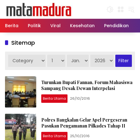
Langsung
ke
konten
Berita
Politik
Viral
Kesehatan
Pendidikan
Sitemap
Turunkan Bupati Fannan, Forum Mahasiswa
Sampang Desak Dewan Interpelasi
Berita Utama
26/10/2016
Polres Bangkalan Gelar Apel Pergeseran
Pasukan Pengamanan Pilkades Tahap II
Berita Utama
25/10/2016