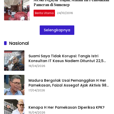
Pameran di Sumenep
Berita Utama
24/10/2016
Selengkapnya
Nasional
Suami Saya Tidak Korupsi: Tangis Istri
Konsultan IT Kasus Nadiem Dituntut 22,5
Tahun
19/04/2026
Madura Bergolak Usai Pemanggilan H Her
Pamekasan, Faizal Assegaf Ajak Aktivis 98
Bongkar Permainan KPK
17/04/2026
Kenapa H Her Pamekasan Diperiksa KPK?
15/04/2026