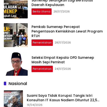
Sumenep Selangkah Lagi Berstatus
Daerah Kepulauan
Berita Utama
28/07/2026
Pemkab Sumenep Percepat
Pengentasan Kemiskinan Lewat Program
RTLH
Pemerintahan
28/07/2026
Seleksi Empat Kepala OPD Sumenep
Masih Sepi Peminat
Pemerintahan
24/07/2026
Nasional
Suami Saya Tidak Korupsi: Tangis Istri
Konsultan IT Kasus Nadiem Dituntut 22,5
Tahun
19/04/2026