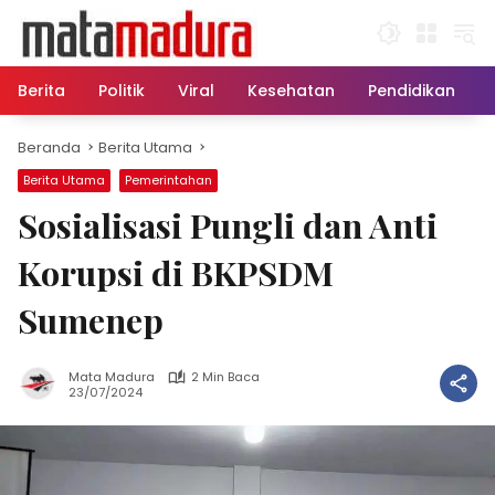
Langsung
ke
konten
Berita
Politik
Viral
Kesehatan
Pendidikan
Beranda
Berita Utama
Berita Utama
Pemerintahan
Sosialisasi Pungli dan Anti
Korupsi di BKPSDM
Sumenep
Mata Madura
2 Min Baca
23/07/2024