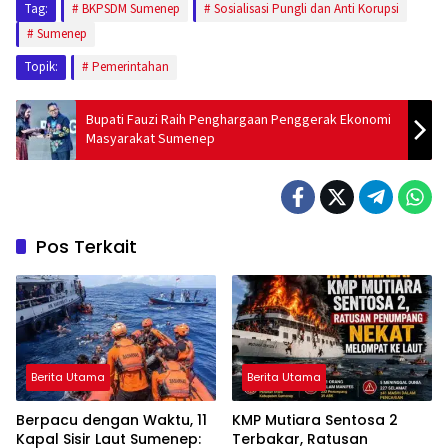
Tag:
BKPSDM Sumenep
Sosialisasi Pungli dan Anti Korupsi
Sumenep
Topik:
Pemerintahan
Bupati Fauzi Raih Penghargaan Penggerak Ekonomi
Masyarakat Sumenep
Pos Terkait
Berita Utama
Berita Utama
Berpacu dengan Waktu, 11
KMP Mutiara Sentosa 2
Kapal Sisir Laut Sumenep:
Terbakar, Ratusan