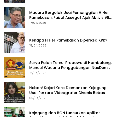
Madura Bergolak Usai Pemanggilan H Her
Pamekasan, Faizal Assegaf Ajak Aktivis 98
Bongkar Permainan KPK
17/04/2026
Kenapa H Her Pamekasan Diperiksa KPK?
15/04/2026
Surya Paloh Temui Prabowo di Hambalang,
Muncul Wacana Penggabungan NasDem
dan Gerindra
12/04/2026
Heboh! Kajari Karo Diamankan Kejagung
Usai Perkara Videografer Divonis Bebas
05/04/2026
Kejagung dan BGN Luncurkan Aplikasi