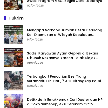
Awasi Program MBG, Begini Cara Lapornya
02/04/2026
Hukrim
Mengapa Narkoba Jumlah Besar Berulang
Kali Ditemukan di Wilayah Kepulauan
Sumenep?
14/04/2026
Sadis! Karyawan Ayam Geprek di Bekasi
Dibunuh Rekannya karena Tolak Diajak
Merampok Majikan
01/04/2026
Terbongkar! Pencurian Besi Tiang
Suramadu Dini Hari, 7 ABK Ditangkap Polisi
16/03/2026
Detik-detik Emak-emak Curi Daster dan HP
di Toko Sumenep, Aksi Terekam CCTV