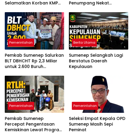
Selamatkan Korban KMP
Penumpang Nekat
Mutiara Sentosa 2
Melompat ke Laut
Pemerintahan
Berita Utama
Pemkab Sumenep Salurkan
Sumenep Selangkah Lagi
BLT DBHCHT Rp 2,3 Miliar
Berstatus Daerah
untuk 2.600 Buruh
Kepulauan
Tembakau
Pemerintahan
Pemerintahan
Pemkab Sumenep
Seleksi Empat Kepala OPD
Percepat Pengentasan
Sumenep Masih Sepi
Kemiskinan Lewat Program
Peminat