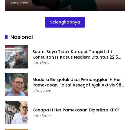
14/02/2022
Selengkapnya
Nasional
Suami Saya Tidak Korupsi: Tangis Istri
Konsultan IT Kasus Nadiem Dituntut 22,5
Tahun
19/04/2026
Madura Bergolak Usai Pemanggilan H Her
Pamekasan, Faizal Assegaf Ajak Aktivis 98
Bongkar Permainan KPK
17/04/2026
Kenapa H Her Pamekasan Diperiksa KPK?
15/04/2026