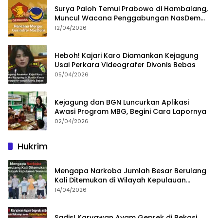
Surya Paloh Temui Prabowo di Hambalang,
Muncul Wacana Penggabungan NasDem
dan Gerindra
12/04/2026
Heboh! Kajari Karo Diamankan Kejagung
Usai Perkara Videografer Divonis Bebas
05/04/2026
Kejagung dan BGN Luncurkan Aplikasi
Awasi Program MBG, Begini Cara Lapornya
02/04/2026
Hukrim
Mengapa Narkoba Jumlah Besar Berulang
Kali Ditemukan di Wilayah Kepulauan
Sumenep?
14/04/2026
Sadis! Karyawan Ayam Geprek di Bekasi