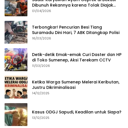
Dibunuh Rekannya karena Tolak Diajak
Merampok Majikan
01/04/2026
Terbongkar! Pencurian Besi Tiang
Suramadu Dini Hari, 7 ABK Ditangkap Polisi
16/03/2026
Detik-detik Emak-emak Curi Daster dan HP
di Toko Sumenep, Aksi Terekam CCTV
11/03/2026
Ketika Warga Sumenep Melerai Keributan,
Justru Dikriminalisasi
14/12/2025
Kasus ODGJ Sapudi, Keadilan untuk Siapa?
13/12/2025