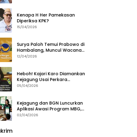
Ajak Aktivis 98 Bongkar
Permainan KPK
Kenapa H Her Pamekasan
Diperiksa KPK?
15/04/2026
Surya Paloh Temui Prabowo di
Hambalang, Muncul Wacana
Penggabungan NasDem dan
12/04/2026
Gerindra
Heboh! Kajari Karo Diamankan
Kejagung Usai Perkara
Videografer Divonis Bebas
05/04/2026
Kejagung dan BGN Luncurkan
Aplikasi Awasi Program MBG,
Begini Cara Lapornya
02/04/2026
krim