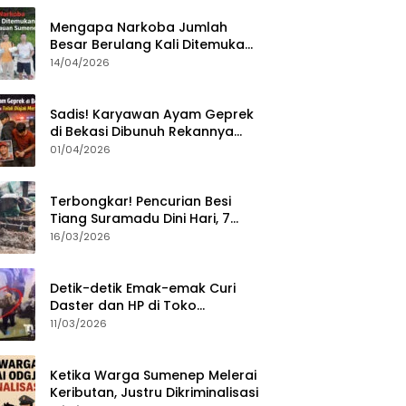
Mengapa Narkoba Jumlah
Besar Berulang Kali Ditemukan
di Wilayah Kepulauan
14/04/2026
Sumenep?
Sadis! Karyawan Ayam Geprek
di Bekasi Dibunuh Rekannya
karena Tolak Diajak Merampok
01/04/2026
Majikan
Terbongkar! Pencurian Besi
Tiang Suramadu Dini Hari, 7
ABK Ditangkap Polisi
16/03/2026
Detik-detik Emak-emak Curi
Daster dan HP di Toko
Sumenep, Aksi Terekam CCTV
11/03/2026
Ketika Warga Sumenep Melerai
Keributan, Justru Dikriminalisasi