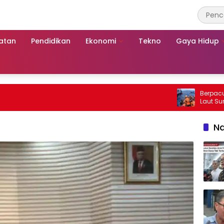
atan
Pendidikan
Ekonomi
Tekno
Gaya Hidup
Berpacu dengan 
Laut Sumenep:
Mutiara Sentos
Na