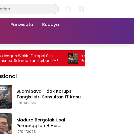
Pariwisata
Budaya
Waktu, 11 Kapal Sisir
KMP Mutiara Sentosa 2 Terbakar, Ra
 Selamatkan Korban KMP
Penumpang Nekat Melompat ke Laut
a 2
sional
Suami Saya Tidak Korupsi:
Tangis Istri Konsultan IT Kasus
Nadiem Dituntut 22,5 Tahun
19/04/2026
Madura Bergolak Usai
Pemanggilan H Her
Pamekasan, Faizal Assegaf
17/04/2026