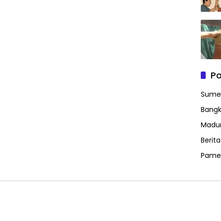
Po
Sume
Bangk
Madu
Berit
Pame