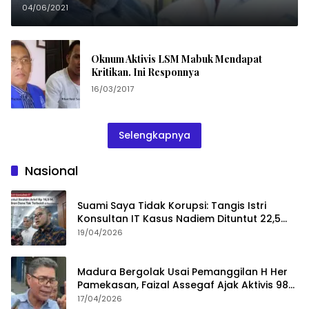
04/06/2021
Oknum Aktivis LSM Mabuk Mendapat
Kritikan. Ini Responnya
16/03/2017
Selengkapnya
Nasional
Suami Saya Tidak Korupsi: Tangis Istri
Konsultan IT Kasus Nadiem Dituntut 22,5
Tahun
19/04/2026
Madura Bergolak Usai Pemanggilan H Her
Pamekasan, Faizal Assegaf Ajak Aktivis 98
Bongkar Permainan KPK
17/04/2026