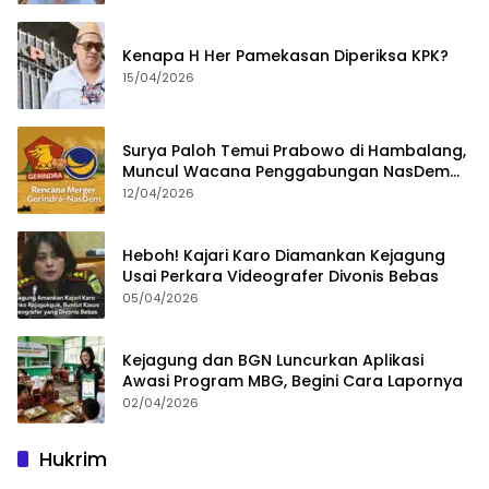
Kenapa H Her Pamekasan Diperiksa KPK?
15/04/2026
Surya Paloh Temui Prabowo di Hambalang,
Muncul Wacana Penggabungan NasDem
dan Gerindra
12/04/2026
Heboh! Kajari Karo Diamankan Kejagung
Usai Perkara Videografer Divonis Bebas
05/04/2026
Kejagung dan BGN Luncurkan Aplikasi
Awasi Program MBG, Begini Cara Lapornya
02/04/2026
Hukrim