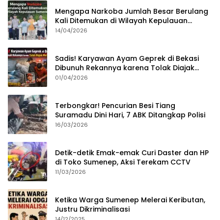
Mengapa Narkoba Jumlah Besar Berulang
Kali Ditemukan di Wilayah Kepulauan
Sumenep?
14/04/2026
Sadis! Karyawan Ayam Geprek di Bekasi
Dibunuh Rekannya karena Tolak Diajak
Merampok Majikan
01/04/2026
Terbongkar! Pencurian Besi Tiang
Suramadu Dini Hari, 7 ABK Ditangkap Polisi
16/03/2026
Detik-detik Emak-emak Curi Daster dan HP
di Toko Sumenep, Aksi Terekam CCTV
11/03/2026
Ketika Warga Sumenep Melerai Keributan,
Justru Dikriminalisasi
14/12/2025