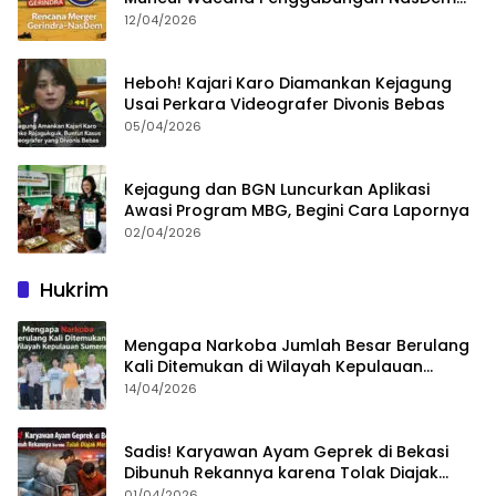
dan Gerindra
12/04/2026
Heboh! Kajari Karo Diamankan Kejagung
Usai Perkara Videografer Divonis Bebas
05/04/2026
Kejagung dan BGN Luncurkan Aplikasi
Awasi Program MBG, Begini Cara Lapornya
02/04/2026
Hukrim
Mengapa Narkoba Jumlah Besar Berulang
Kali Ditemukan di Wilayah Kepulauan
Sumenep?
14/04/2026
Sadis! Karyawan Ayam Geprek di Bekasi
Dibunuh Rekannya karena Tolak Diajak
Merampok Majikan
01/04/2026