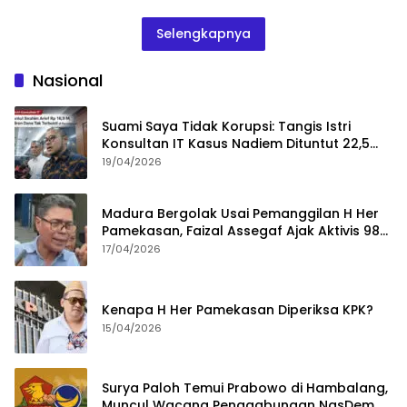
Selengkapnya
Nasional
Suami Saya Tidak Korupsi: Tangis Istri
Konsultan IT Kasus Nadiem Dituntut 22,5
Tahun
19/04/2026
Madura Bergolak Usai Pemanggilan H Her
Pamekasan, Faizal Assegaf Ajak Aktivis 98
Bongkar Permainan KPK
17/04/2026
Kenapa H Her Pamekasan Diperiksa KPK?
15/04/2026
Surya Paloh Temui Prabowo di Hambalang,
Muncul Wacana Penggabungan NasDem