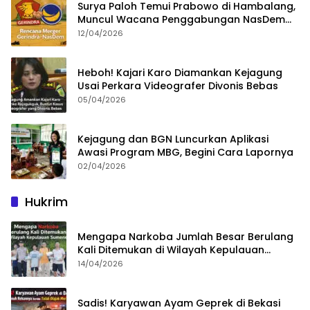
Surya Paloh Temui Prabowo di Hambalang,
Muncul Wacana Penggabungan NasDem
dan Gerindra
12/04/2026
Heboh! Kajari Karo Diamankan Kejagung
Usai Perkara Videografer Divonis Bebas
05/04/2026
Kejagung dan BGN Luncurkan Aplikasi
Awasi Program MBG, Begini Cara Lapornya
02/04/2026
Hukrim
Mengapa Narkoba Jumlah Besar Berulang
Kali Ditemukan di Wilayah Kepulauan
Sumenep?
14/04/2026
Sadis! Karyawan Ayam Geprek di Bekasi