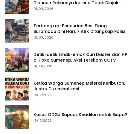
Dibunuh Rekannya karena Tolak Diajak
Merampok Majikan
01/04/2026
Terbongkar! Pencurian Besi Tiang
Suramadu Dini Hari, 7 ABK Ditangkap Polisi
16/03/2026
Detik-detik Emak-emak Curi Daster dan HP
di Toko Sumenep, Aksi Terekam CCTV
11/03/2026
Ketika Warga Sumenep Melerai Keributan,
Justru Dikriminalisasi
14/12/2025
Kasus ODGJ Sapudi, Keadilan untuk Siapa?
13/12/2025