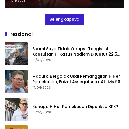
17/11/2023
Selengkapnya
Nasional
Suami Saya Tidak Korupsi: Tangis Istri
Konsultan IT Kasus Nadiem Dituntut 22,5
Tahun
19/04/2026
Madura Bergolak Usai Pemanggilan H Her
Pamekasan, Faizal Assegaf Ajak Aktivis 98
Bongkar Permainan KPK
17/04/2026
Kenapa H Her Pamekasan Diperiksa KPK?
15/04/2026