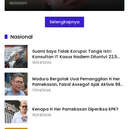
Eksekutif – Legislatif
05/01/2017
Selengkapnya
Nasional
Suami Saya Tidak Korupsi: Tangis Istri
Konsultan IT Kasus Nadiem Dituntut 22,5
Tahun
19/04/2026
Madura Bergolak Usai Pemanggilan H Her
Pamekasan, Faizal Assegaf Ajak Aktivis 98
Bongkar Permainan KPK
17/04/2026
Kenapa H Her Pamekasan Diperiksa KPK?
15/04/2026