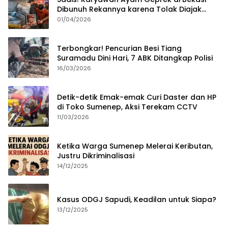
Dibunuh Rekannya karena Tolak Diajak
Merampok Majikan
01/04/2026
Terbongkar! Pencurian Besi Tiang
Suramadu Dini Hari, 7 ABK Ditangkap Polisi
16/03/2026
Detik-detik Emak-emak Curi Daster dan HP
di Toko Sumenep, Aksi Terekam CCTV
11/03/2026
Ketika Warga Sumenep Melerai Keributan,
Justru Dikriminalisasi
14/12/2025
Kasus ODGJ Sapudi, Keadilan untuk Siapa?
13/12/2025