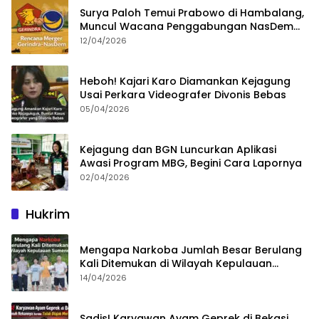
Surya Paloh Temui Prabowo di Hambalang,
Muncul Wacana Penggabungan NasDem
dan Gerindra
12/04/2026
Heboh! Kajari Karo Diamankan Kejagung
Usai Perkara Videografer Divonis Bebas
05/04/2026
Kejagung dan BGN Luncurkan Aplikasi
Awasi Program MBG, Begini Cara Lapornya
02/04/2026
Hukrim
Mengapa Narkoba Jumlah Besar Berulang
Kali Ditemukan di Wilayah Kepulauan
Sumenep?
14/04/2026
Sadis! Karyawan Ayam Geprek di Bekasi