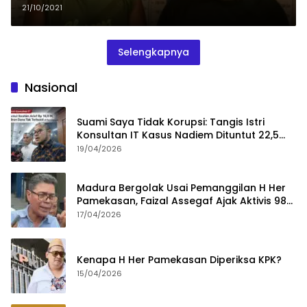
21/10/2021
Selengkapnya
Nasional
Suami Saya Tidak Korupsi: Tangis Istri
Konsultan IT Kasus Nadiem Dituntut 22,5
Tahun
19/04/2026
Madura Bergolak Usai Pemanggilan H Her
Pamekasan, Faizal Assegaf Ajak Aktivis 98
Bongkar Permainan KPK
17/04/2026
Kenapa H Her Pamekasan Diperiksa KPK?
15/04/2026