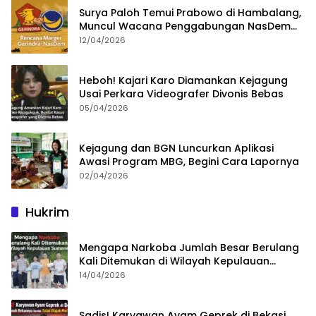
Surya Paloh Temui Prabowo di Hambalang,
Muncul Wacana Penggabungan NasDem
dan Gerindra
12/04/2026
Heboh! Kajari Karo Diamankan Kejagung
Usai Perkara Videografer Divonis Bebas
05/04/2026
Kejagung dan BGN Luncurkan Aplikasi
Awasi Program MBG, Begini Cara Lapornya
02/04/2026
Hukrim
Mengapa Narkoba Jumlah Besar Berulang
Kali Ditemukan di Wilayah Kepulauan
Sumenep?
14/04/2026
Sadis! Karyawan Ayam Geprek di Bekasi