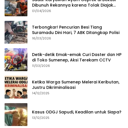
Dibunuh Rekannya karena Tolak Diajak
Merampok Majikan
01/04/2026
Terbongkar! Pencurian Besi Tiang
Suramadu Dini Hari, 7 ABK Ditangkap Polisi
16/03/2026
Detik-detik Emak-emak Curi Daster dan HP
di Toko Sumenep, Aksi Terekam CCTV
11/03/2026
Ketika Warga Sumenep Melerai Keributan,
Justru Dikriminalisasi
14/12/2025
Kasus ODGJ Sapudi, Keadilan untuk Siapa?
13/12/2025