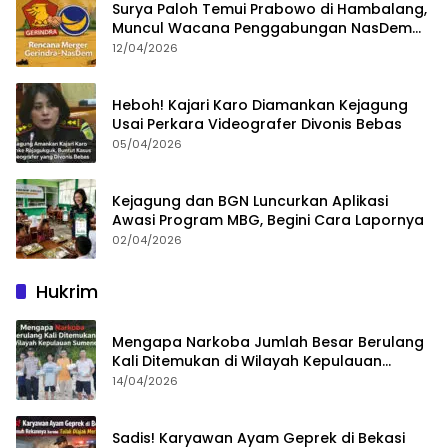
Surya Paloh Temui Prabowo di Hambalang,
Muncul Wacana Penggabungan NasDem
dan Gerindra
12/04/2026
Heboh! Kajari Karo Diamankan Kejagung
Usai Perkara Videografer Divonis Bebas
05/04/2026
Kejagung dan BGN Luncurkan Aplikasi
Awasi Program MBG, Begini Cara Lapornya
02/04/2026
Hukrim
Mengapa Narkoba Jumlah Besar Berulang
Kali Ditemukan di Wilayah Kepulauan
Sumenep?
14/04/2026
Sadis! Karyawan Ayam Geprek di Bekasi