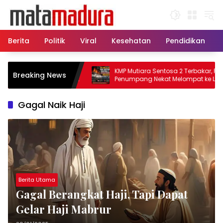
Langsung
ke
konten
Berita
Politik
Viral
Kesehatan
Pendidikan
u, 11 Kapal Sisir
KMP Mutiara Sentosa 2 Terbakar, Ratusa
Breaking News
amatkan Korban KMP
Penumpang Nekat Melompat ke Laut
Gagal Naik Haji
Berita Utama
Gagal Berangkat Haji, Tapi Dapat
Gelar Haji Mabrur