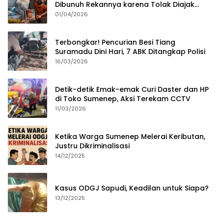
Dibunuh Rekannya karena Tolak Diajak
Merampok Majikan
01/04/2026
Terbongkar! Pencurian Besi Tiang
Suramadu Dini Hari, 7 ABK Ditangkap Polisi
16/03/2026
Detik-detik Emak-emak Curi Daster dan HP
di Toko Sumenep, Aksi Terekam CCTV
11/03/2026
Ketika Warga Sumenep Melerai Keributan,
Justru Dikriminalisasi
14/12/2025
Kasus ODGJ Sapudi, Keadilan untuk Siapa?
13/12/2025