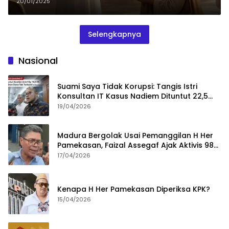
20/01/2025
Selengkapnya
Nasional
Suami Saya Tidak Korupsi: Tangis Istri
Konsultan IT Kasus Nadiem Dituntut 22,5
Tahun
19/04/2026
Madura Bergolak Usai Pemanggilan H Her
Pamekasan, Faizal Assegaf Ajak Aktivis 98
Bongkar Permainan KPK
17/04/2026
Kenapa H Her Pamekasan Diperiksa KPK?
15/04/2026