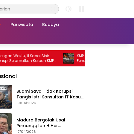
Pariwisata
Budaya
aktu, 11 Kapal Sisir
KMP Mutiara Sentosa 2 Terbakar, Rat
Selamatkan Korban KMP
Penumpang Nekat Melompat ke Laut
 2
sional
Suami Saya Tidak Korupsi:
Tangis Istri Konsultan IT Kasus
Nadiem Dituntut 22,5 Tahun
19/04/2026
Madura Bergolak Usai
Pemanggilan H Her
Pamekasan, Faizal Assegaf
17/04/2026