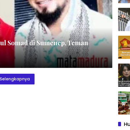
dul Somad di Sumenep, Teman
Selengkapnya
Hu