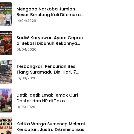
Mengapa Narkoba Jumlah
Besar Berulang Kali Ditemukan
di Wilayah Kepulauan
14/04/2026
Sumenep?
Sadis! Karyawan Ayam Geprek
di Bekasi Dibunuh Rekannya
karena Tolak Diajak Merampok
01/04/2026
Majikan
Terbongkar! Pencurian Besi
Tiang Suramadu Dini Hari, 7
ABK Ditangkap Polisi
16/03/2026
Detik-detik Emak-emak Curi
Daster dan HP di Toko
Sumenep, Aksi Terekam CCTV
11/03/2026
Ketika Warga Sumenep Melerai
Keributan, Justru Dikriminalisasi