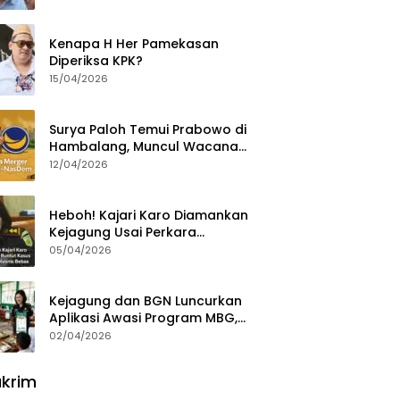
Ajak Aktivis 98 Bongkar
Permainan KPK
Kenapa H Her Pamekasan
Diperiksa KPK?
15/04/2026
Surya Paloh Temui Prabowo di
Hambalang, Muncul Wacana
Penggabungan NasDem dan
12/04/2026
Gerindra
Heboh! Kajari Karo Diamankan
Kejagung Usai Perkara
Videografer Divonis Bebas
05/04/2026
Kejagung dan BGN Luncurkan
Aplikasi Awasi Program MBG,
Begini Cara Lapornya
02/04/2026
krim