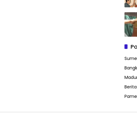
Po
Sume
Bangk
Madu
Berit
Pame