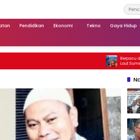
atan
Pendidikan
Ekonomi
Tekno
Gaya Hidup
Berpacu dengan W
Laut Sumenep: 
Mutiara Sentosa
Na