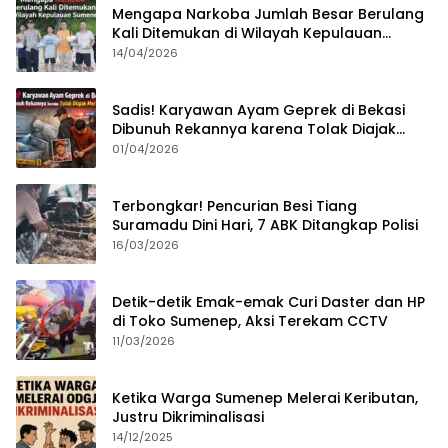
Mengapa Narkoba Jumlah Besar Berulang
Kali Ditemukan di Wilayah Kepulauan
Sumenep?
14/04/2026
Sadis! Karyawan Ayam Geprek di Bekasi
Dibunuh Rekannya karena Tolak Diajak
Merampok Majikan
01/04/2026
Terbongkar! Pencurian Besi Tiang
Suramadu Dini Hari, 7 ABK Ditangkap Polisi
16/03/2026
Detik-detik Emak-emak Curi Daster dan HP
di Toko Sumenep, Aksi Terekam CCTV
11/03/2026
Ketika Warga Sumenep Melerai Keributan,
Justru Dikriminalisasi
14/12/2025