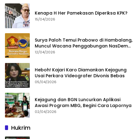
Kenapa H Her Pamekasan Diperiksa KPK?
15/04/2026
Surya Paloh Temui Prabowo di Hambalang,
Muncul Wacana Penggabungan NasDem
dan Gerindra
12/04/2026
Heboh! Kajari Karo Diamankan Kejagung
Usai Perkara Videografer Divonis Bebas
05/04/2026
Kejagung dan BGN Luncurkan Aplikasi
Awasi Program MBG, Begini Cara Lapornya
02/04/2026
Hukrim