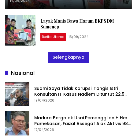
14/09/2024
Layak Manis Bawa Harum BKPSDM
Sumenep
Berita Utama
13/09/2024
Selengkapnya
Nasional
Suami Saya Tidak Korupsi: Tangis Istri
Konsultan IT Kasus Nadiem Dituntut 22,5
Tahun
19/04/2026
Madura Bergolak Usai Pemanggilan H Her
Pamekasan, Faizal Assegaf Ajak Aktivis 98
Bongkar Permainan KPK
17/04/2026