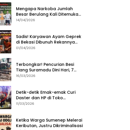
Mengapa Narkoba Jumlah
Besar Berulang Kali Ditemukan
di Wilayah Kepulauan
14/04/2026
Sumenep?
Sadis! Karyawan Ayam Geprek
di Bekasi Dibunuh Rekannya
karena Tolak Diajak Merampok
01/04/2026
Majikan
Terbongkar! Pencurian Besi
Tiang Suramadu Dini Hari, 7
ABK Ditangkap Polisi
16/03/2026
Detik-detik Emak-emak Curi
Daster dan HP di Toko
Sumenep, Aksi Terekam CCTV
11/03/2026
Ketika Warga Sumenep Melerai
Keributan, Justru Dikriminalisasi