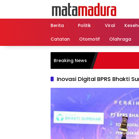
Langsung
ke
konten
Berita
Politik
Viral
Keseh
Catatan
Otomotif
Olahraga
Breaking News
Inovasi Digital BPRS Bhakti 