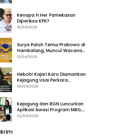
Ajak Aktivis 98 Bongkar
Permainan KPK
Kenapa H Her Pamekasan
Diperiksa KPK?
15/04/2026
Surya Paloh Temui Prabowo di
Hambalang, Muncul Wacana
Penggabungan NasDem dan
12/04/2026
Gerindra
Heboh! Kajari Karo Diamankan
Kejagung Usai Perkara
Videografer Divonis Bebas
05/04/2026
Kejagung dan BGN Luncurkan
Aplikasi Awasi Program MBG,
Begini Cara Lapornya
02/04/2026
krim