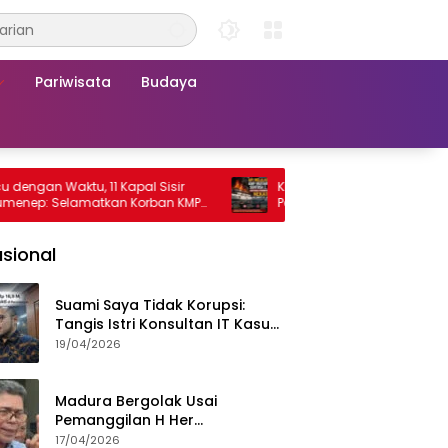
Pariwisata
Budaya
 Waktu, 11 Kapal Sisir
KMP Mutiara Sentosa 2 Terbakar, R
 Selamatkan Korban KMP
Penumpang Nekat Melompat ke Lau
sa 2
sional
Suami Saya Tidak Korupsi:
Tangis Istri Konsultan IT Kasus
Nadiem Dituntut 22,5 Tahun
19/04/2026
Madura Bergolak Usai
Pemanggilan H Her
Pamekasan, Faizal Assegaf
17/04/2026