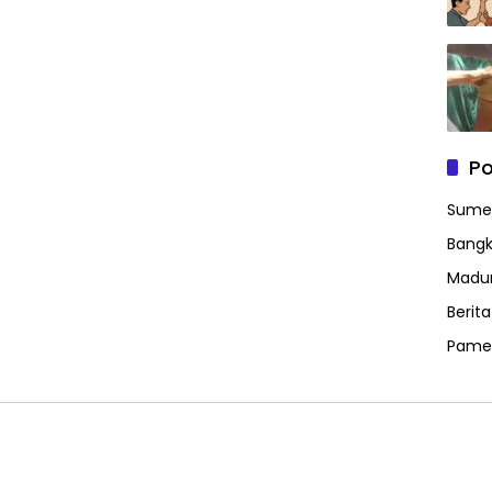
Po
Sume
Bangk
Madu
Berit
Pame