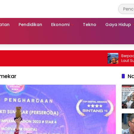
atan
Pendidikan
Ekonomi
Tekno
Gaya Hidup
Berpacu dengan
Laut Sumenep:
Mutiara Sento
Sumekar
Na