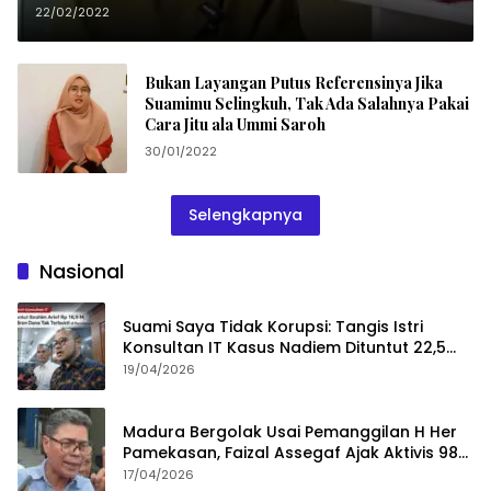
Seumur Hidup
22/02/2022
Bukan Layangan Putus Referensinya Jika
Suamimu Selingkuh, Tak Ada Salahnya Pakai
Cara Jitu ala Ummi Saroh
30/01/2022
Selengkapnya
Nasional
Suami Saya Tidak Korupsi: Tangis Istri
Konsultan IT Kasus Nadiem Dituntut 22,5
Tahun
19/04/2026
Madura Bergolak Usai Pemanggilan H Her
Pamekasan, Faizal Assegaf Ajak Aktivis 98
Bongkar Permainan KPK
17/04/2026