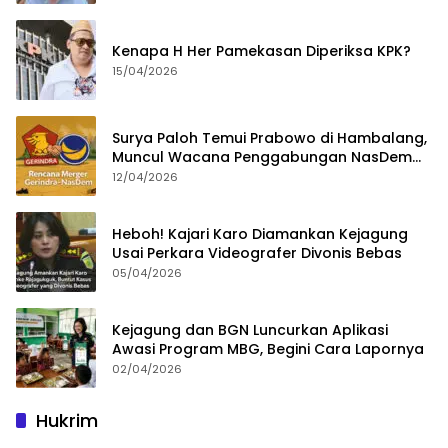
Kenapa H Her Pamekasan Diperiksa KPK?
15/04/2026
Surya Paloh Temui Prabowo di Hambalang,
Muncul Wacana Penggabungan NasDem
dan Gerindra
12/04/2026
Heboh! Kajari Karo Diamankan Kejagung
Usai Perkara Videografer Divonis Bebas
05/04/2026
Kejagung dan BGN Luncurkan Aplikasi
Awasi Program MBG, Begini Cara Lapornya
02/04/2026
Hukrim