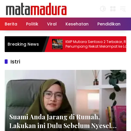
Langsung
ke
konten
Berita
Politik
Viral
Kesehatan
Pendidikan
, 11 Kapal Sisir
KMP Mutiara Sentosa 2 Terbakar, Ratusan
Breaking News
matkan Korban KMP
Penumpang Nekat Melompat ke Laut
Istri
Suami Anda Jarang di Rumah,
Lakukan ini Dulu Sebelum Nyesel