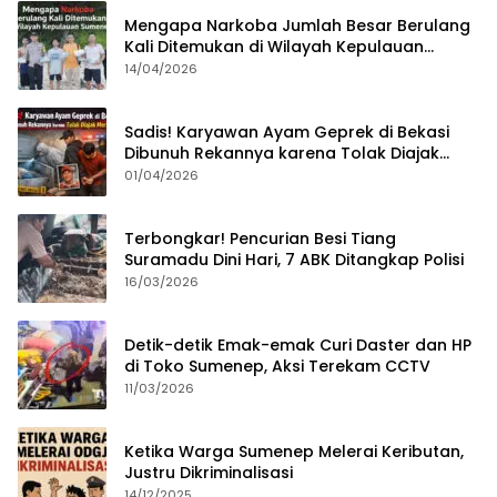
Mengapa Narkoba Jumlah Besar Berulang
Kali Ditemukan di Wilayah Kepulauan
Sumenep?
14/04/2026
Sadis! Karyawan Ayam Geprek di Bekasi
Dibunuh Rekannya karena Tolak Diajak
Merampok Majikan
01/04/2026
Terbongkar! Pencurian Besi Tiang
Suramadu Dini Hari, 7 ABK Ditangkap Polisi
16/03/2026
Detik-detik Emak-emak Curi Daster dan HP
di Toko Sumenep, Aksi Terekam CCTV
11/03/2026
Ketika Warga Sumenep Melerai Keributan,
Justru Dikriminalisasi
14/12/2025