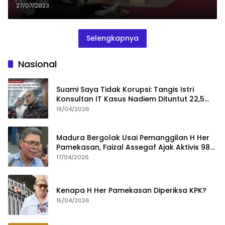
27/07/2023
Selengkapnya
Nasional
Suami Saya Tidak Korupsi: Tangis Istri
Konsultan IT Kasus Nadiem Dituntut 22,5
Tahun
19/04/2026
Madura Bergolak Usai Pemanggilan H Her
Pamekasan, Faizal Assegaf Ajak Aktivis 98
Bongkar Permainan KPK
17/04/2026
Kenapa H Her Pamekasan Diperiksa KPK?
15/04/2026