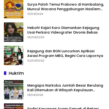
Surya Paloh Temui Prabowo di Hambalang,
Muncul Wacana Penggabungan NasDem
dan Gerindra
12/04/2026
Heboh! Kajari Karo Diamankan Kejagung
Usai Perkara Videografer Divonis Bebas
05/04/2026
Kejagung dan BGN Luncurkan Aplikasi
Awasi Program MBG, Begini Cara Lapornya
02/04/2026
Hukrim
Mengapa Narkoba Jumlah Besar Berulang
Kali Ditemukan di Wilayah Kepulauan
Sumenep?
14/04/2026
Sadis! Karyawan Ayam Geprek di Bekasi