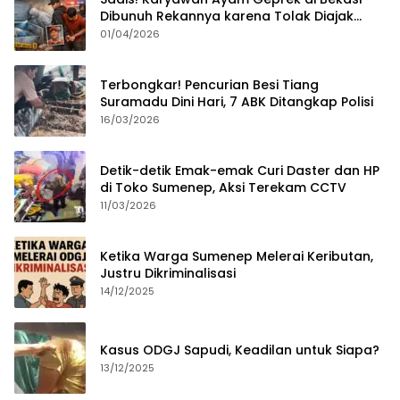
Dibunuh Rekannya karena Tolak Diajak
Merampok Majikan
01/04/2026
Terbongkar! Pencurian Besi Tiang
Suramadu Dini Hari, 7 ABK Ditangkap Polisi
16/03/2026
Detik-detik Emak-emak Curi Daster dan HP
di Toko Sumenep, Aksi Terekam CCTV
11/03/2026
Ketika Warga Sumenep Melerai Keributan,
Justru Dikriminalisasi
14/12/2025
Kasus ODGJ Sapudi, Keadilan untuk Siapa?
13/12/2025