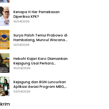
Ajak Aktivis 98 Bongkar
Permainan KPK
Kenapa H Her Pamekasan
Diperiksa KPK?
15/04/2026
Surya Paloh Temui Prabowo di
Hambalang, Muncul Wacana
Penggabungan NasDem dan
12/04/2026
Gerindra
Heboh! Kajari Karo Diamankan
Kejagung Usai Perkara
Videografer Divonis Bebas
05/04/2026
Kejagung dan BGN Luncurkan
Aplikasi Awasi Program MBG,
Begini Cara Lapornya
02/04/2026
krim