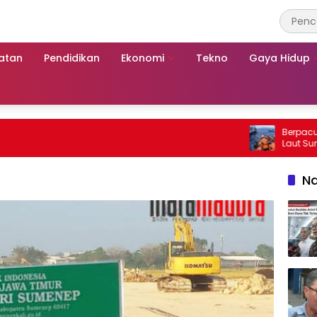
atan
Pendidikan
Ekonomi
Tekno
Gaya Hidup
Berpacu dengan 
Laut Sumenep:
Mutiara Sentos
Na