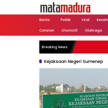
Langsung
ke
konten
Berita
Politik
Viral
Keseh
Catatan
Otomotif
Olahraga
Breaking News
Kejaksaan Negeri Sumenep