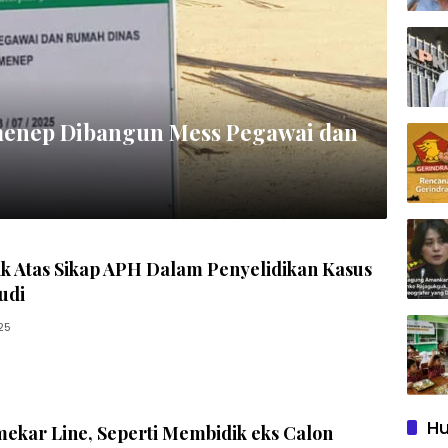
enep Dibangun Mess Pegawai dan
k Atas Sikap APH Dalam Penyelidikan Kasus
udi
25
Hu
ekar Line, Seperti Membidik eks Calon