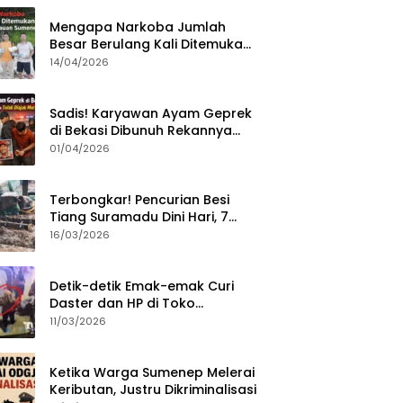
Mengapa Narkoba Jumlah
Besar Berulang Kali Ditemukan
di Wilayah Kepulauan
14/04/2026
Sumenep?
Sadis! Karyawan Ayam Geprek
di Bekasi Dibunuh Rekannya
karena Tolak Diajak Merampok
01/04/2026
Majikan
Terbongkar! Pencurian Besi
Tiang Suramadu Dini Hari, 7
ABK Ditangkap Polisi
16/03/2026
Detik-detik Emak-emak Curi
Daster dan HP di Toko
Sumenep, Aksi Terekam CCTV
11/03/2026
Ketika Warga Sumenep Melerai
Keributan, Justru Dikriminalisasi