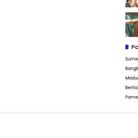
Po
Sume
Bangk
Madu
Berit
Pame