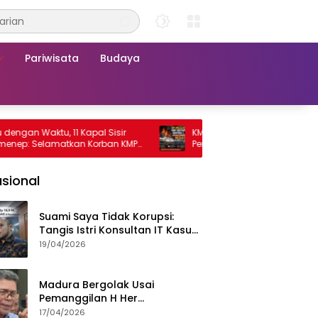
Pariwisata
Budaya
Waktu, 11 Kapal Sisir
KMP Mutiara Sentosa 2 Terbakar, Ra
 Selamatkan Korban KMP
Penumpang Nekat Melompat ke Lau
a 2
sional
Suami Saya Tidak Korupsi:
Tangis Istri Konsultan IT Kasus
Nadiem Dituntut 22,5 Tahun
19/04/2026
Madura Bergolak Usai
Pemanggilan H Her
Pamekasan, Faizal Assegaf
17/04/2026