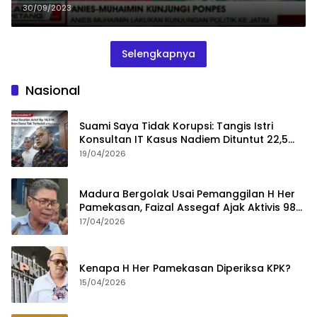
30/09/2023
Selengkapnya
Nasional
Suami Saya Tidak Korupsi: Tangis Istri
Konsultan IT Kasus Nadiem Dituntut 22,5
Tahun
19/04/2026
Madura Bergolak Usai Pemanggilan H Her
Pamekasan, Faizal Assegaf Ajak Aktivis 98
Bongkar Permainan KPK
17/04/2026
Kenapa H Her Pamekasan Diperiksa KPK?
15/04/2026