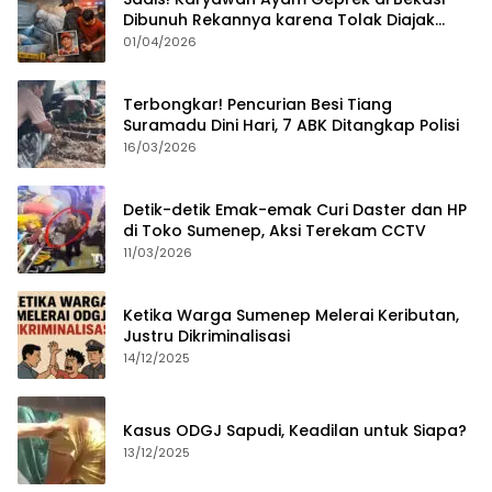
Dibunuh Rekannya karena Tolak Diajak
Merampok Majikan
01/04/2026
Terbongkar! Pencurian Besi Tiang
Suramadu Dini Hari, 7 ABK Ditangkap Polisi
16/03/2026
Detik-detik Emak-emak Curi Daster dan HP
di Toko Sumenep, Aksi Terekam CCTV
11/03/2026
Ketika Warga Sumenep Melerai Keributan,
Justru Dikriminalisasi
14/12/2025
Kasus ODGJ Sapudi, Keadilan untuk Siapa?
13/12/2025