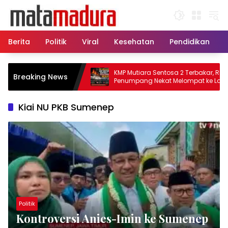
Langsung
ke
konten
Berita
Politik
Viral
Kesehatan
Pendidikan
, 11 Kapal Sisir
KMP Mutiara Sentosa 2 Terbakar, Ratusan
Breaking News
matkan Korban KMP
Penumpang Nekat Melompat ke Laut
Kiai NU PKB Sumenep
Politik
Kontroversi Anies-Imin ke Sumenep