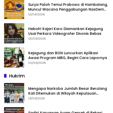
Surya Paloh Temui Prabowo di Hambalang,
Muncul Wacana Penggabungan NasDem
dan Gerindra
12/04/2026
Heboh! Kajari Karo Diamankan Kejagung
Usai Perkara Videografer Divonis Bebas
05/04/2026
Kejagung dan BGN Luncurkan Aplikasi
Awasi Program MBG, Begini Cara Lapornya
02/04/2026
Hukrim
Mengapa Narkoba Jumlah Besar Berulang
Kali Ditemukan di Wilayah Kepulauan
Sumenep?
14/04/2026
Sadis! Karyawan Ayam Geprek di Bekasi