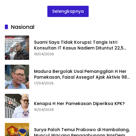
Selengkapnya
Nasional
Suami Saya Tidak Korupsi: Tangis Istri
Konsultan IT Kasus Nadiem Dituntut 22,5
Tahun
19/04/2026
Madura Bergolak Usai Pemanggilan H Her
Pamekasan, Faizal Assegaf Ajak Aktivis 98
Bongkar Permainan KPK
17/04/2026
Kenapa H Her Pamekasan Diperiksa KPK?
15/04/2026
Surya Paloh Temui Prabowo di Hambalang,
Muncul Wacana Penggabungan NasDem