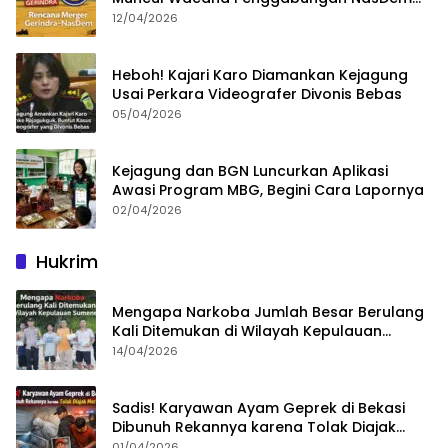
dan Gerindra
12/04/2026
Heboh! Kajari Karo Diamankan Kejagung
Usai Perkara Videografer Divonis Bebas
05/04/2026
Kejagung dan BGN Luncurkan Aplikasi
Awasi Program MBG, Begini Cara Lapornya
02/04/2026
Hukrim
Mengapa Narkoba Jumlah Besar Berulang
Kali Ditemukan di Wilayah Kepulauan
Sumenep?
14/04/2026
Sadis! Karyawan Ayam Geprek di Bekasi
Dibunuh Rekannya karena Tolak Diajak
Merampok Majikan
01/04/2026